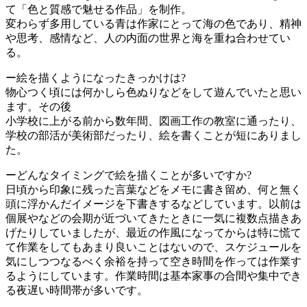
て「色と質感で魅せる作品」を制作。
変わらず多用している青は作家にとって海の色であり、精神
や思考、感情など、人の内面の世界と海を重ね合わせてい
る。
ー絵を描くようになったきっかけは?
物心つく頃には何かしら色ぬりなどをして遊んでいたと思い
ます。その後
小学校に上がる前から数年間、図画工作の教室に通ったり、
学校の部活が美術部だったり、絵を書くことが短にありまし
た。
ーどんなタイミングで絵を描くことが多いですか?
日頃から印象に残った言葉などをメモに書き留め、何と無く
頭に浮かんだイメージを下書きするなどしています。以前は
個展やなどの会期が近づいてきたときに一気に複数点描きあ
げたりしていましたが、最近の作風になってからは特に慌て
て作業をしてもあまり良いことはないので、スケジュールを
気にしつつなるべく余裕を持って空き時間を作っては作業す
るようにしています。作業時間は基本家事の合間や集中でき
る夜遅い時間帯が多いです。