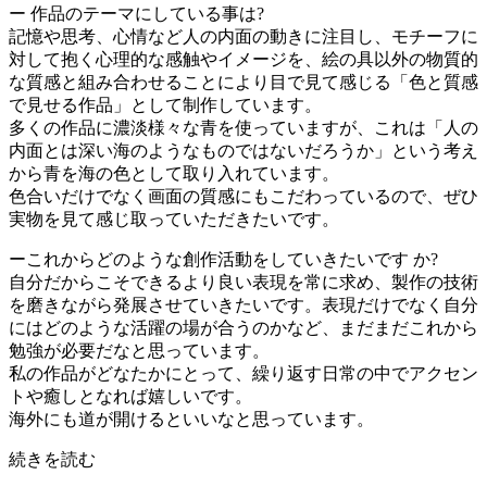
ー 作品のテーマにしている事は?
記憶や思考、心情など人の内面の動きに注目し、モチーフに
対して抱く心理的な感触やイメージを、絵の具以外の物質的
な質感と組み合わせることにより目で見て感じる「色と質感
で見せる作品」として制作しています。
多くの作品に濃淡様々な青を使っていますが、これは「人の
内面とは深い海のようなものではないだろうか」という考え
から青を海の色として取り入れています。
色合いだけでなく画面の質感にもこだわっているので、ぜひ
実物を見て感じ取っていただきたいです。
ーこれからどのような創作活動をしていきたいです か?
自分だからこそできるより良い表現を常に求め、製作の技術
を磨きながら発展させていきたいです。表現だけでなく自分
にはどのような活躍の場が合うのかなど、まだまだこれから
勉強が必要だなと思っています。
私の作品がどなたかにとって、繰り返す日常の中でアクセン
トや癒しとなれば嬉しいです。
海外にも道が開けるといいなと思っています。
続きを読む