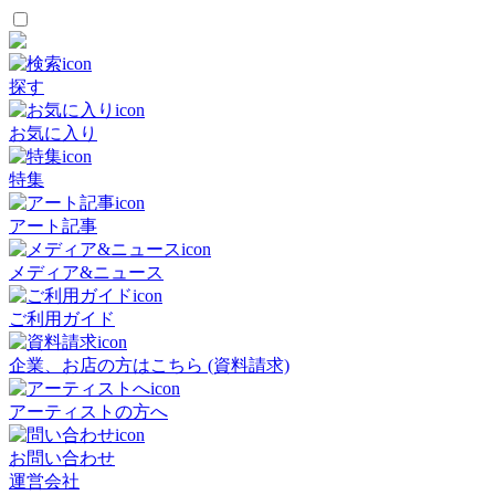
探す
お気に入り
特集
アート記事
メディア&ニュース
ご利用ガイド
企業、お店の方はこちら (資料請求)
アーティストの方へ
お問い合わせ
運営会社