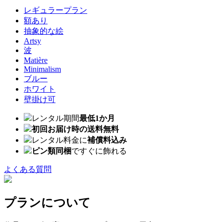
レギュラープラン
額あり
抽象的な絵
Artsy
波
Matière
Minimalism
ブルー
ホワイト
壁掛け可
レンタル期間
最低1か月
初回お届け時の送料無料
レンタル料金に
補償料込み
ピン類同梱
ですぐに飾れる
よくある質問
プランについて