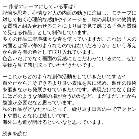
ー 作品のテーマにしている事は?
記憶や思考、心情など人の内面の動きに注目し、モチーフに
対して抱く心理的な感触やイメージを、絵の具以外の物質的
な質感と組み合わせることにより目で見て感じる「色と質感
で見せる作品」として制作しています。
多くの作品に濃淡様々な青を使っていますが、これは「人の
内面とは深い海のようなものではないだろうか」という考え
から青を海の色として取り入れています。
色合いだけでなく画面の質感にもこだわっているので、ぜひ
実物を見て感じ取っていただきたいです。
ーこれからどのような創作活動をしていきたいです か?
自分だからこそできるより良い表現を常に求め、製作の技術
を磨きながら発展させていきたいです。表現だけでなく自分
にはどのような活躍の場が合うのかなど、まだまだこれから
勉強が必要だなと思っています。
私の作品がどなたかにとって、繰り返す日常の中でアクセン
トや癒しとなれば嬉しいです。
海外にも道が開けるといいなと思っています。
続きを読む