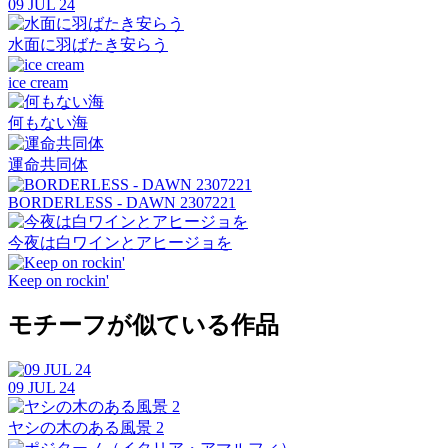
09 JUL 24
水面に羽ばたき安らう
ice cream
何もない海
運命共同体
BORDERLESS - DAWN 2307221
今夜は白ワインとアヒージョを
Keep on rockin'
モチーフが似ている作品
09 JUL 24
ヤシの木のある風景 2