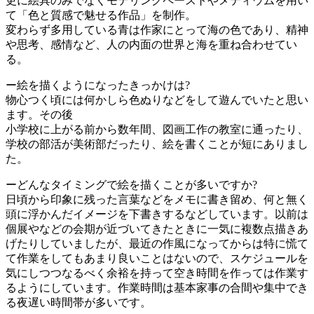
更に絵具のみでなくモデリングペーストやメディウムを用い
て「色と質感で魅せる作品」を制作。
変わらず多用している青は作家にとって海の色であり、精神
や思考、感情など、人の内面の世界と海を重ね合わせてい
る。
ー絵を描くようになったきっかけは?
物心つく頃には何かしら色ぬりなどをして遊んでいたと思い
ます。その後
小学校に上がる前から数年間、図画工作の教室に通ったり、
学校の部活が美術部だったり、絵を書くことが短にありまし
た。
ーどんなタイミングで絵を描くことが多いですか?
日頃から印象に残った言葉などをメモに書き留め、何と無く
頭に浮かんだイメージを下書きするなどしています。以前は
個展やなどの会期が近づいてきたときに一気に複数点描きあ
げたりしていましたが、最近の作風になってからは特に慌て
て作業をしてもあまり良いことはないので、スケジュールを
気にしつつなるべく余裕を持って空き時間を作っては作業す
るようにしています。作業時間は基本家事の合間や集中でき
る夜遅い時間帯が多いです。