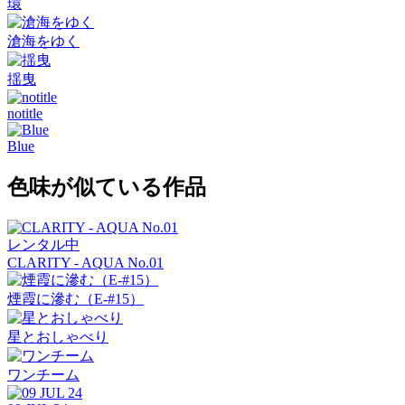
環
滄海をゆく
揺曳
notitle
Blue
色味が似ている作品
レンタル中
CLARITY - AQUA No.01
煙霞に滲む（E-#15）
星とおしゃべり
ワンチーム