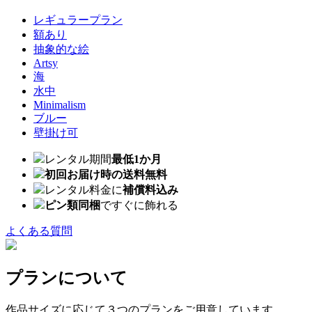
レギュラープラン
額あり
抽象的な絵
Artsy
海
水中
Minimalism
ブルー
壁掛け可
レンタル期間
最低1か月
初回お届け時の送料無料
レンタル料金に
補償料込み
ピン類同梱
ですぐに飾れる
よくある質問
プランについて
作品サイズに応じて３つのプランをご用意しています。