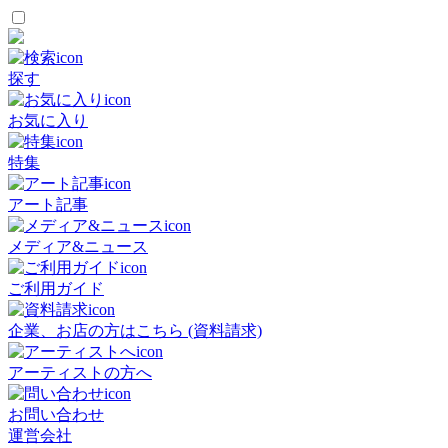
探す
お気に入り
特集
アート記事
メディア&ニュース
ご利用ガイド
企業、お店の方はこちら (資料請求)
アーティストの方へ
お問い合わせ
運営会社