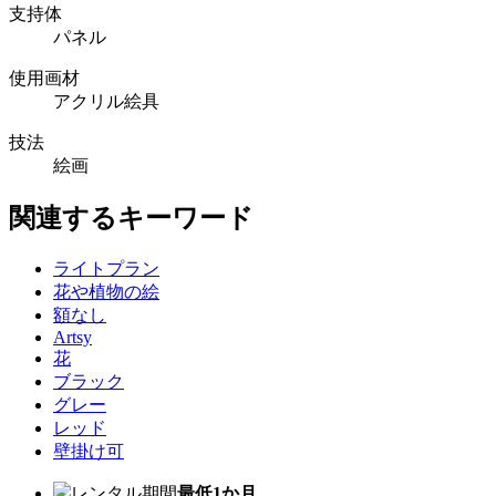
支持体
パネル
使用画材
アクリル絵具
技法
絵画
関連するキーワード
ライトプラン
花や植物の絵
額なし
Artsy
花
ブラック
グレー
レッド
壁掛け可
レンタル期間
最低1か月