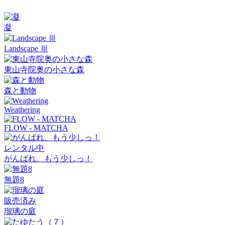
凝
Landscape Ⅲ
東山寺院奥の小さな森
森と動物
Weathering
FLOW - MATCHA
レンタル中
がんばれ、もう少しっ！
無題8
販売済み
瑠璃の庭