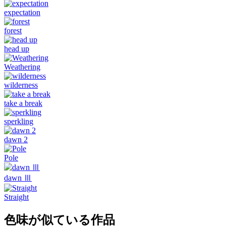
expectation
forest
head up
Weathering
wilderness
take a break
sperkling
dawn 2
Pole
dawn Ⅲ
Straight
色味が似ている作品