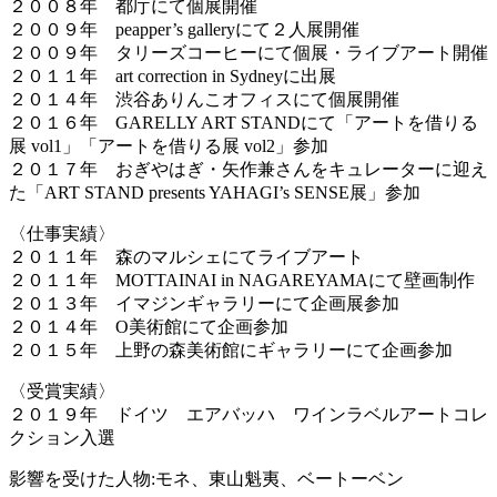
２００８年 都庁にて個展開催
２００９年 peapper’s galleryにて２人展開催
２００９年 タリーズコーヒーにて個展・ライブアート開催
２０１１年 art correction in Sydneyに出展
２０１４年 渋谷ありんこオフィスにて個展開催
２０１６年 GARELLY ART STANDにて「アートを借りる
展 vol1」「アートを借りる展 vol2」参加
２０１７年 おぎやはぎ・矢作兼さんをキュレーターに迎え
た「ART STAND presents YAHAGI’s SENSE展」参加
〈仕事実績〉
２０１１年 森のマルシェにてライブアート
２０１１年 MOTTAINAI in NAGAREYAMAにて壁画制作
２０１３年 イマジンギャラリーにて企画展参加
２０１４年 O美術館にて企画参加
２０１５年 上野の森美術館にギャラリーにて企画参加
〈受賞実績〉
２０１９年 ドイツ エアバッハ ワインラベルアートコレ
クション入選
影響を受けた人物:モネ、東山魁夷、ベートーベン