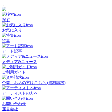
探す
お気に入り
特集
アート記事
メディア&ニュース
ご利用ガイド
企業、お店の方はこちら (資料請求)
アーティストの方へ
お問い合わせ
運営会社