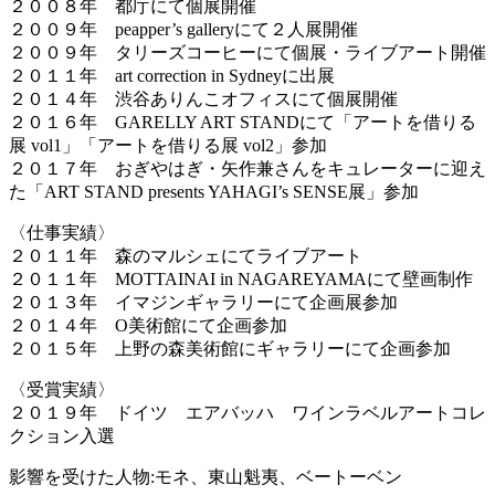
２００８年 都庁にて個展開催
２００９年 peapper’s galleryにて２人展開催
２００９年 タリーズコーヒーにて個展・ライブアート開催
２０１１年 art correction in Sydneyに出展
２０１４年 渋谷ありんこオフィスにて個展開催
２０１６年 GARELLY ART STANDにて「アートを借りる
展 vol1」「アートを借りる展 vol2」参加
２０１７年 おぎやはぎ・矢作兼さんをキュレーターに迎え
た「ART STAND presents YAHAGI’s SENSE展」参加
〈仕事実績〉
２０１１年 森のマルシェにてライブアート
２０１１年 MOTTAINAI in NAGAREYAMAにて壁画制作
２０１３年 イマジンギャラリーにて企画展参加
２０１４年 O美術館にて企画参加
２０１５年 上野の森美術館にギャラリーにて企画参加
〈受賞実績〉
２０１９年 ドイツ エアバッハ ワインラベルアートコレ
クション入選
影響を受けた人物:モネ、東山魁夷、ベートーベン