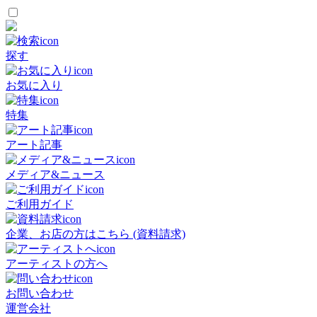
探す
お気に入り
特集
アート記事
メディア&ニュース
ご利用ガイド
企業、お店の方はこちら (資料請求)
アーティストの方へ
お問い合わせ
運営会社