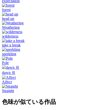
expectation
forest
head up
Weathering
wilderness
take a break
sperkling
Pole
dawn Ⅲ
Affect
Straight
色味が似ている作品