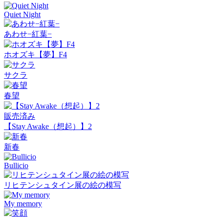
Quiet Night
あわせ−紅葉−
ホオズキ【夢】F4
サクラ
春望
販売済み
【Stay Awake（想起）】2
新春
Bullicio
リヒテンシュタイン展の絵の模写
My memory