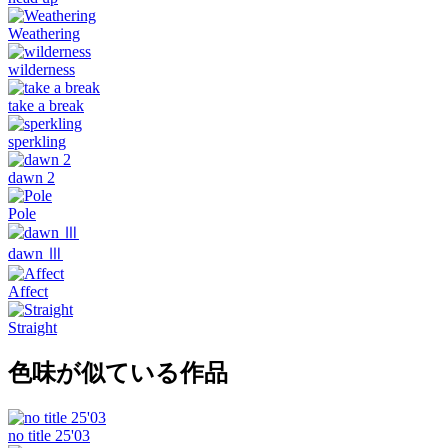
Weathering
wilderness
take a break
sperkling
dawn 2
Pole
dawn Ⅲ
Affect
Straight
色味が似ている作品
no title 25'03