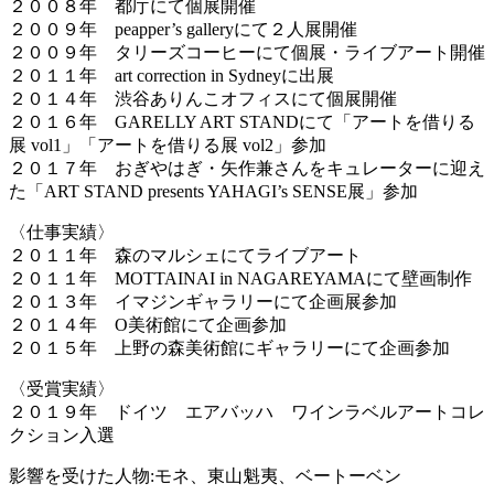
２００８年 都庁にて個展開催
２００９年 peapper’s galleryにて２人展開催
２００９年 タリーズコーヒーにて個展・ライブアート開催
２０１１年 art correction in Sydneyに出展
２０１４年 渋谷ありんこオフィスにて個展開催
２０１６年 GARELLY ART STANDにて「アートを借りる
展 vol1」「アートを借りる展 vol2」参加
２０１７年 おぎやはぎ・矢作兼さんをキュレーターに迎え
た「ART STAND presents YAHAGI’s SENSE展」参加
〈仕事実績〉
２０１１年 森のマルシェにてライブアート
２０１１年 MOTTAINAI in NAGAREYAMAにて壁画制作
２０１３年 イマジンギャラリーにて企画展参加
２０１４年 O美術館にて企画参加
２０１５年 上野の森美術館にギャラリーにて企画参加
〈受賞実績〉
２０１９年 ドイツ エアバッハ ワインラベルアートコレ
クション入選
影響を受けた人物:モネ、東山魁夷、ベートーベン