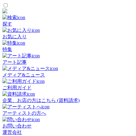
探す
お気に入り
特集
アート記事
メディア&ニュース
ご利用ガイド
企業、お店の方はこちら (資料請求)
アーティストの方へ
お問い合わせ
運営会社