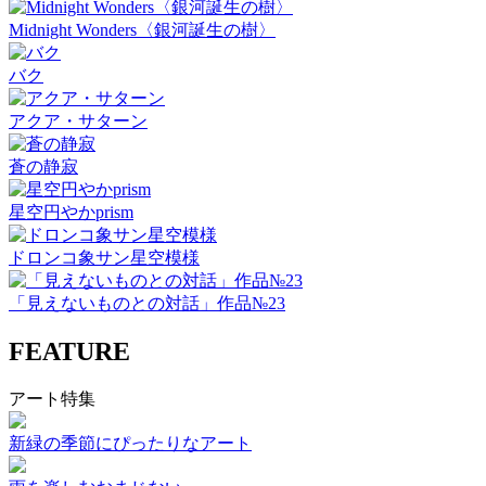
Midnight Wonders〈銀河誕生の樹〉
バク
アクア・サターン
蒼の静寂
星空円やかprism
ドロンコ象サン星空模様
「見えないものとの対話」作品№23
FEATURE
アート特集
新緑の季節にぴったりなアート