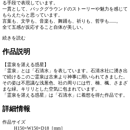
る手段で表現しています。
一貫として、バックグラウンドのストーリーや魅力を感じて
もらえたらと思っています。
言葉も、文学も、音楽も、舞踊も、祈りも、哲学も......。
全て五感が反応すること自体が美しい。
続きを読む
作品説明
【霊泉を湛える惑星】
「霊泉」とは「石清水」を表しています。石清水社に湧き出
で続けるこのご霊泉は古来より神事に用いられてきました。
その姿は不思議な浅葱色、社の周りには竹、楠、楓、さまざ
まな緑。キリリとした空気に包まれています。
「霊泉を湛える惑星」は「石清水」に着想を得た作品です。
詳細情報
作品サイズ
H150×W150×D18［mm］