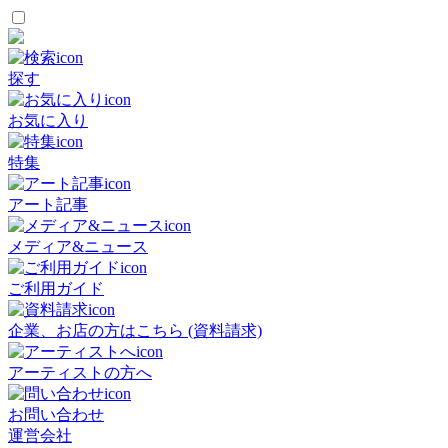
探す
お気に入り
特集
アート記事
メディア&ニュース
ご利用ガイド
企業、お店の方はこちら (資料請求)
アーティストの方へ
お問い合わせ
運営会社