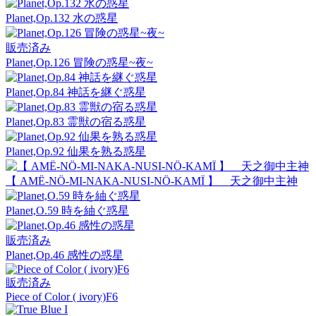
Planet,Op.132 水の惑星
販売済み
Planet,Op.126 冒険の惑星~夜~
Planet,Op.84 神話を継ぐ惑星
Planet,Op.83 霊獣の宿る惑星
Planet,Op.92 仙果を熟る惑星
【 AMË-NÖ-MI-NAKA-NUSI-NÖ-KAMÏ 】 天之御中主神
Planet,O.59 時を紬ぐ惑星
販売済み
Planet,Op.46 感性の惑星
販売済み
Piece of Color ( ivory)F6