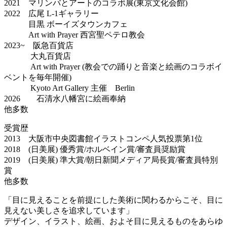
2021 マリンバとアートのコラボ展(東京文化会館)
2022 広尾 L-1ギャラリー
目黒 ボーイズタウンカフェ
Art with Prayer 西宮聖ペテロ教会
2023~ 阪急百貨店
大丸百貨店
Art with Prayer (教会での踊りと音楽と絵画のコラボイ
ベントを毎年開催)
Kyoto Art Gallery 主催 Berlin
2026 石清水八幡宮に絵画奉納
他多数
受賞歴
2013 大阪市中央図書館イラストコンペ人気投票第1位
2018 (日美展) 優秀賞/ホルベイン賞/審査員奨励賞
2019 (日美展) 準大賞/朝日新聞メディア局長賞/審査員特別
賞
他多数
「目に見えることを前提にした美術に関わるからこそ、目に
見えない美しさを追求しています」
デザイン、イラスト、絵画、およそ目に見えるものをあらゆ