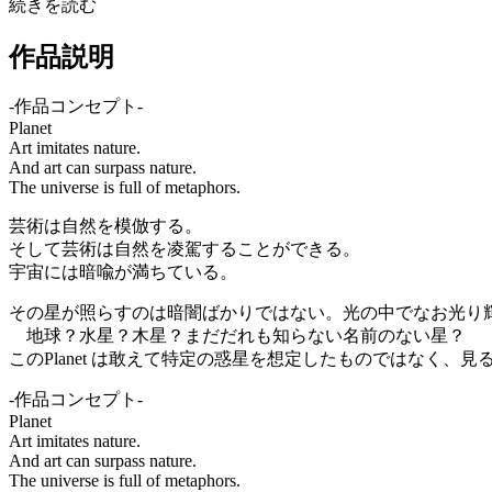
続きを読む
作品説明
-作品コンセプト-
Planet
Art imitates nature.
And art can surpass nature.
The universe is full of metaphors.
芸術は自然を模倣する。
そして芸術は自然を凌駕することができる。
宇宙には暗喩が満ちている。
その星が照らすのは暗闇ばかりではない。光の中でなお光り
地球？水星？木星？まだだれも知らない名前のない星？
このPlanet は敢えて特定の惑星を想定したものではなく、
-作品コンセプト-
Planet
Art imitates nature.
And art can surpass nature.
The universe is full of metaphors.