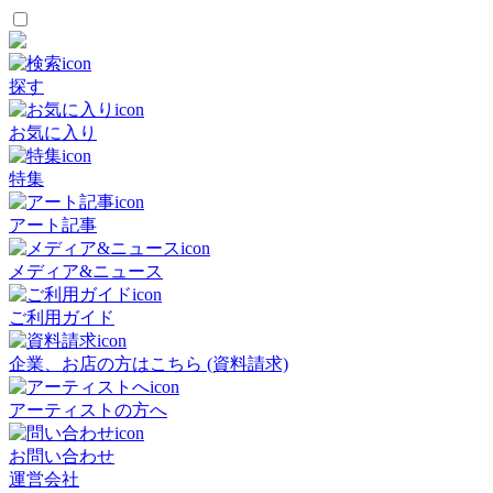
探す
お気に入り
特集
アート記事
メディア&ニュース
ご利用ガイド
企業、お店の方はこちら (資料請求)
アーティストの方へ
お問い合わせ
運営会社