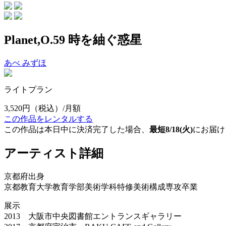
Planet,O.59 時を紬ぐ惑星
あべ みずほ
ライトプラン
3,520円
（税込）/月額
この作品をレンタルする
この作品は本日中に決済完了した場合、
最短8/18(火)
にお届け
アーティスト詳細
京都府出身
京都教育大学教育学部美術学科特修美術構成専攻卒業
展示
2013 大阪市中央図書館エントランスギャラリー