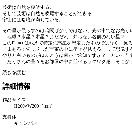
芸術は自然を模倣する。
そして芸術は自然を凌駕することができる。
宇宙には暗喩が満ちている。
その星が照らすのは暗闇ばかりではない。光の中でなお光り
地球？水星？木星？まだだれも知らない名前のない星？
このPlanet は敢えて特定の惑星を想定したものではなく
「まあるく切り取った宇宙の中に星々が見える」って想像す
やりと白いものがほんとうは何かご承知ですか？」といった
たくさんの星々をお部屋の中に並べるワクワク感、そこから
続きを読む
詳細情報
作品サイズ
H200×W200［mm］
支持体
キャンバス