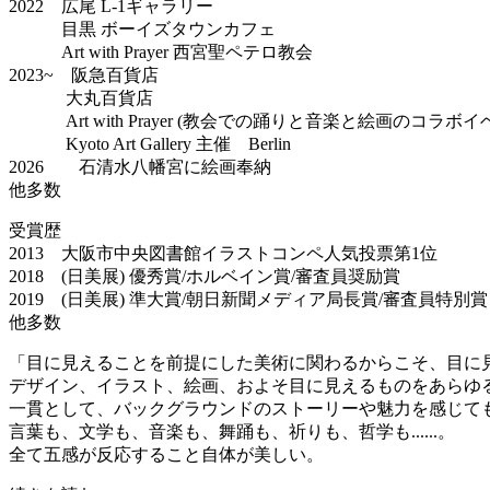
2022 広尾 L-1ギャラリー
目黒 ボーイズタウンカフェ
Art with Prayer 西宮聖ペテロ教会
2023~ 阪急百貨店
大丸百貨店
Art with Prayer (教会での踊りと音楽と絵画のコラボ
Kyoto Art Gallery 主催 Berlin
2026 石清水八幡宮に絵画奉納
他多数
受賞歴
2013 大阪市中央図書館イラストコンペ人気投票第1位
2018 (日美展) 優秀賞/ホルベイン賞/審査員奨励賞
2019 (日美展) 準大賞/朝日新聞メディア局長賞/審査員特別賞
他多数
「目に見えることを前提にした美術に関わるからこそ、目に
デザイン、イラスト、絵画、およそ目に見えるものをあらゆ
一貫として、バックグラウンドのストーリーや魅力を感じて
言葉も、文学も、音楽も、舞踊も、祈りも、哲学も......。
全て五感が反応すること自体が美しい。