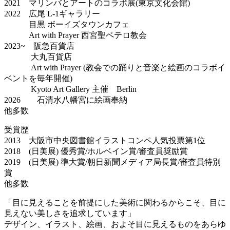
2021 マリンバとアートのコラボ展(東京文化会館)
2022 広尾 L-1ギャラリー
目黒 ボーイズタウンカフェ
Art with Prayer 西宮聖ペテロ教会
2023~ 阪急百貨店
大丸百貨店
Art with Prayer (教会での踊りと音楽と絵画のコラボイ
ベントを毎年開催)
Kyoto Art Gallery 主催 Berlin
2026 石清水八幡宮に絵画奉納
他多数
受賞歴
2013 大阪市中央図書館イラストコンペ人気投票第1位
2018 (日美展) 優秀賞/ホルベイン賞/審査員奨励賞
2019 (日美展) 準大賞/朝日新聞メディア局長賞/審査員特別
賞
他多数
「目に見えることを前提にした美術に関わるからこそ、目に
見えない美しさを追求しています」
デザイン、イラスト、絵画、およそ目に見えるものをあらゆ