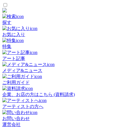
探す
お気に入り
特集
アート記事
メディア&ニュース
ご利用ガイド
企業、お店の方はこちら (資料請求)
アーティストの方へ
お問い合わせ
運営会社