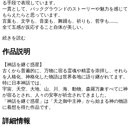
る手段で表現しています。
一貫として、バックグラウンドのストーリーや魅力を感じて
もらえたらと思っています。
言葉も、文学も、音楽も、舞踊も、祈りも、哲学も......。
全て五感が反応すること自体が美しい。
続きを読む
作品説明
【神話を継ぐ惑星】
古くから普遍的に、万物に宿る霊魂や精霊を崇拝し、それら
を人格化、神格化した物語は世界各地に語り継がれてます。
特に日本神話では、
宇宙、天空、大地、山、川、海、動物、森羅万象すべてに神
が宿るとされ、人々の安寧が祈念されてきました。
「神話を継ぐ惑星」は「天之御中主神」から始まる神の物語
に着想を得た作品です。
詳細情報