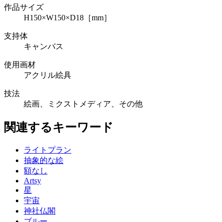
作品サイズ
H150×W150×D18［mm］
支持体
キャンバス
使用画材
アクリル絵具
技法
絵画、ミクストメディア、その他
関連するキーワード
ライトプラン
抽象的な絵
額なし
Artsy
星
宇宙
神社仏閣
ブルー