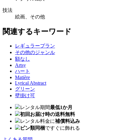
技法
絵画、その他
関連するキーワード
レギュラープラン
その他のジャンル
額なし
Artsy
ハート
Matière
Lyrical Abstract
グリーン
壁掛け可
レンタル期間
最低1か月
初回お届け時の送料無料
レンタル料金に
補償料込み
ピン類同梱
ですぐに飾れる
よくある質問