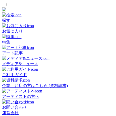
探す
お気に入り
特集
アート記事
メディア&ニュース
ご利用ガイド
企業、お店の方はこちら (資料請求)
アーティストの方へ
お問い合わせ
運営会社