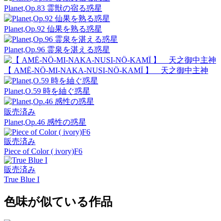
Planet,Op.83 霊獣の宿る惑星
Planet,Op.92 仙果を熟る惑星
Planet,Op.96 霊泉を湛える惑星
【 AMË-NÖ-MI-NAKA-NUSI-NÖ-KAMÏ 】 天之御中主神
Planet,O.59 時を紬ぐ惑星
販売済み
Planet,Op.46 感性の惑星
販売済み
Piece of Color ( ivory)F6
販売済み
True Blue I
色味が似ている作品