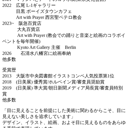
2022 広尾 L-1ギャラリー
目黒 ボーイズタウンカフェ
Art with Prayer 西宮聖ペテロ教会
2023~ 阪急百貨店
大丸百貨店
Art with Prayer (教会での踊りと音楽と絵画のコラボイ
ベントを毎年開催)
Kyoto Art Gallery 主催 Berlin
2026 石清水八幡宮に絵画奉納
他多数
受賞歴
2013 大阪市中央図書館イラストコンペ人気投票第1位
2018 (日美展) 優秀賞/ホルベイン賞/審査員奨励賞
2019 (日美展) 準大賞/朝日新聞メディア局長賞/審査員特別
賞
他多数
「目に見えることを前提にした美術に関わるからこそ、目に
見えない美しさを追求しています」
デザイン、イラスト、絵画、およそ目に見えるものをあらゆ