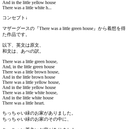
And in the little yellow house
There was a little white h...
コンセプト↓
マザーグースの『There was a little green house』から着想を得
た作品です。
以下、英文は原文、
和文は、あべの訳。
There was a little green house,
And, in the little green house
There was a little brown house,
And in the little brown house
There was a little yellow house,
And in the little yellow house
There was a little white house,
And in the little white house
There was a little heart.
ちっちゃい緑のお家がありました。
ちっちゃい緑のお家のその中に、