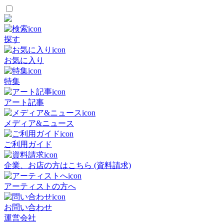
探す
お気に入り
特集
アート記事
メディア&ニュース
ご利用ガイド
企業、お店の方はこちら (資料請求)
アーティストの方へ
お問い合わせ
運営会社