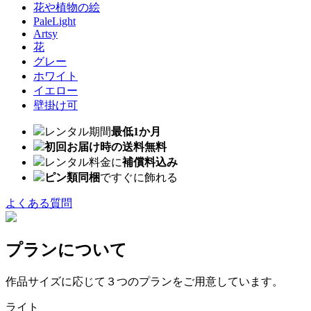
花や植物の絵
PaleLight
Artsy
花
グレー
ホワイト
イエロー
壁掛け可
レンタル期間
最低1か月
初回お届け時の送料無料
レンタル料金に
補償料込み
ピン類同梱
ですぐに飾れる
よくある質問
プランについて
作品サイズに応じて３つのプランをご用意しています。
ライト