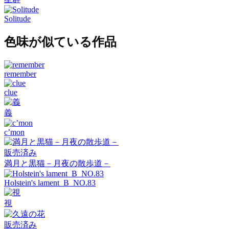
Solitude
色味が似ている作品
remember
clue
義
c’mon
販売済み
満月と黒猫－月夜の散歩道－
Holstein's lament_B_NO.83
視
販売済み