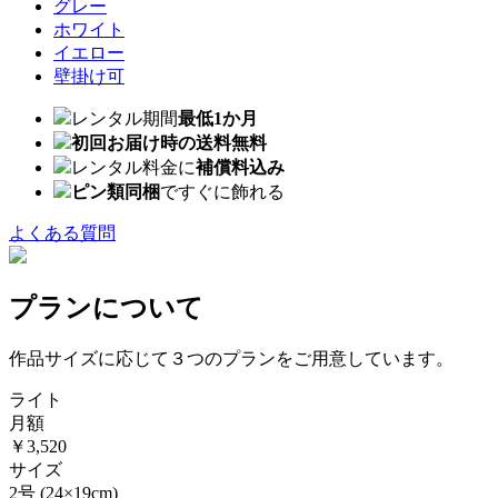
グレー
ホワイト
イエロー
壁掛け可
レンタル期間
最低1か月
初回お届け時の送料無料
レンタル料金に
補償料込み
ピン類同梱
ですぐに飾れる
よくある質問
プランについて
作品サイズに応じて３つのプランをご用意しています。
ライト
月額
￥3,520
サイズ
2号
(24×19cm)