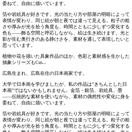
委ねて、自由に描いています。
箔や岩絵具が好きです。光の当たり方や部屋の明暗によって
表情が変わり、同じ絵が朝と夜では違って見える。粒子の粗
さや厚みが光を拾う角度も、時間とともに少しずつ変化する
色も——飾る空間と呼応しながら、絵は生き続けます。光と
影が生む奥行きのある静けさを、素材を通して表現したいと
思っています。
植物や花を描いた具象作品のほか、色彩と素材感を生かした
抽象シリーズもCas...
広島生まれ、広島在住の日本画家です。
大学で日本画を学びましたが、私の作品は”きちんとした日
本画”ではないかもしれません。金箔・銀箔、岩絵具、墨
——伝統的な素材を使いながら、素材の偶然性や変化に身を
委ねて、自由に描いています。
箔や岩絵具が好きです。光の当たり方や部屋の明暗によって
表情が変わり、同じ絵が朝と夜では違って見える。粒子の粗
さや厚みが光を拾う角度も、時間とともに少しずつ変化する