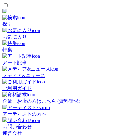
探す
お気に入り
特集
アート記事
メディア&ニュース
ご利用ガイド
企業、お店の方はこちら (資料請求)
アーティストの方へ
お問い合わせ
運営会社