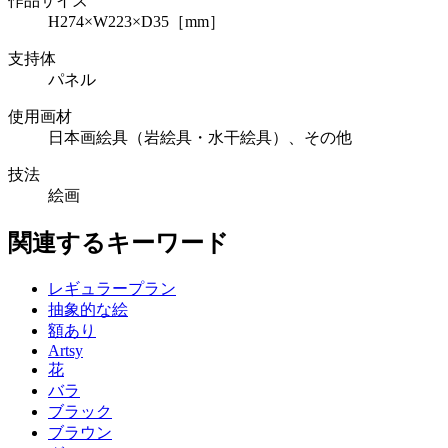
作品サイズ
H274×W223×D35［mm］
支持体
パネル
使用画材
日本画絵具（岩絵具・水干絵具）、その他
技法
絵画
関連するキーワード
レギュラープラン
抽象的な絵
額あり
Artsy
花
バラ
ブラック
ブラウン