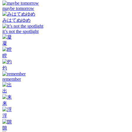
maybe tomorrow
みはてぬゆめ
it’s not the spotlight
凝
瞠
灼
remember
出
来
浮
隙