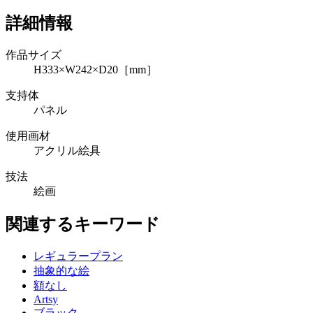
詳細情報
作品サイズ
H333×W242×D20［mm］
支持体
パネル
使用画材
アクリル絵具
技法
絵画
関連するキーワード
レギュラープラン
抽象的な絵
額なし
Artsy
ブラック