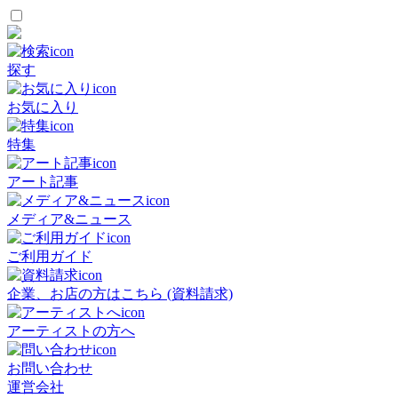
探す
お気に入り
特集
アート記事
メディア&ニュース
ご利用ガイド
企業、お店の方はこちら (資料請求)
アーティストの方へ
お問い合わせ
運営会社