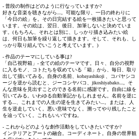
- 普段の制作はどのように行なっていますか?
好きな音楽を聴きながら...。可能な限り、一日の終わりに
「今日の絵」を。その日完結する絵を一枚描きたいと思って
います。その絵は、翌日、後日、加筆しないと決めていま
す。(もちろん、それとは別に、しっかり描き込みたい絵
は、何日も加筆を繰り返して描きます。そして、それも、し
っかり取り組んでいこうと考えています。)
- 作品のテーマにしている事は?
「自己視野箱」- 全ての絵のテーマです。日々、自分の視野
に入るモノ、コトたちを収めている「箱」から、毎日、取り
出して描いてみる。自身の名前、kobayashikoji 、コバヤシコ
ージを逆から読むと、ジーコシヤバコ、jikoshiyabako...。そ
んな意味を見出すことのできる名前に感謝です。自由に線を
引いてみる。いわゆる自動筆記かもしれません。名前を逆に
する...、これまでの人生の逆を生きてみたい...。または、人
生を逆走していく。悪い意味でなく。溯ってやり残したこと
を辿っていく。これもいいですね。
- これからどのような創作活動をしていきたいですか?
インテリアとアートの融合。コーディネート。自身の世界観