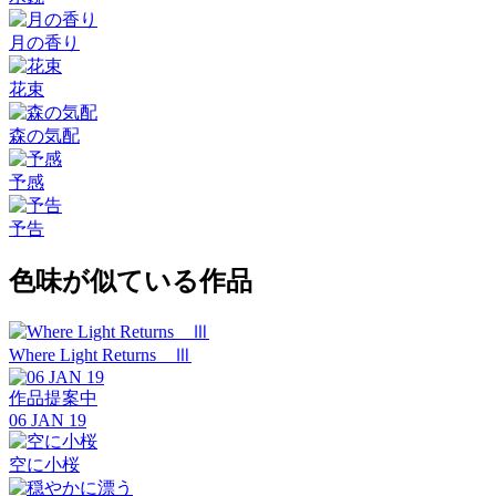
月の香り
花束
森の気配
予感
予告
色味が似ている作品
Where Light Returns Ⅲ
作品提案中
06 JAN 19
空に小桜