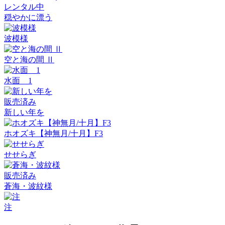
レンタル中
穏やかに漂う
波模様
空と海の間 Ⅱ
水面 1
販売済み
新しい年を
ホオズキ【神無月/十月】F3
せせらぎ
販売済み
蒼海・波紋様
注