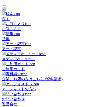
探す
お気に入り
特集
アート記事
メディア&ニュース
ご利用ガイド
企業、お店の方はこちら (資料請求)
アーティストの方へ
お問い合わせ
運営会社