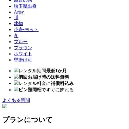
風景の絵
埼玉県出身
Artsy
川
建物
小舟•ヨット
冬
ブルー
ブラウン
ホワイト
壁掛け可
レンタル期間
最低1か月
初回お届け時の送料無料
レンタル料金に
補償料込み
ピン類同梱
ですぐに飾れる
よくある質問
プランについて