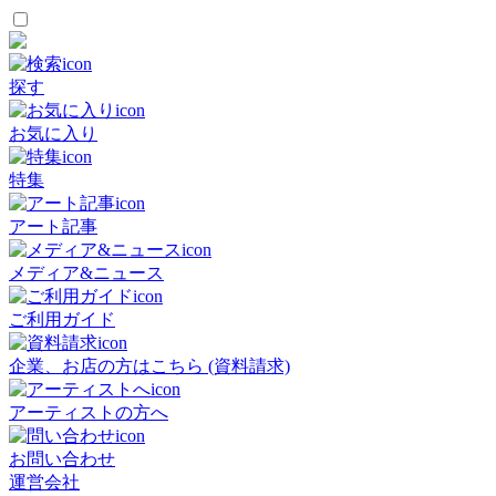
探す
お気に入り
特集
アート記事
メディア&ニュース
ご利用ガイド
企業、お店の方はこちら (資料請求)
アーティストの方へ
お問い合わせ
運営会社