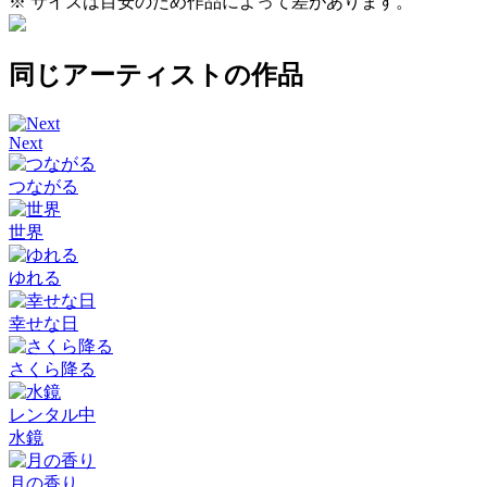
※ サイズは目安のため作品によって差があります。
同じアーティストの作品
Next
つながる
世界
ゆれる
幸せな日
さくら降る
レンタル中
水鏡
月の香り