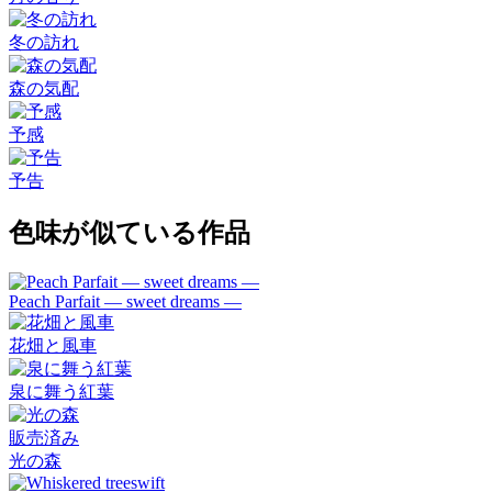
冬の訪れ
森の気配
予感
予告
色味が似ている作品
Peach Parfait ― sweet dreams ―
花畑と風車
泉に舞う紅葉
販売済み
光の森