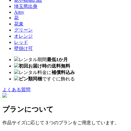
花や植物の絵
埼玉県出身
Artsy
花
花束
グリーン
オレンジ
レッド
壁掛け可
レンタル期間
最低1か月
初回お届け時の送料無料
レンタル料金に
補償料込み
ピン類同梱
ですぐに飾れる
よくある質問
プランについて
作品サイズに応じて３つのプランをご用意しています。