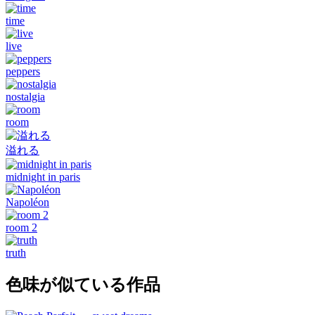
time
live
peppers
nostalgia
room
溢れる
midnight in paris
Napoléon
room 2
truth
色味が似ている作品