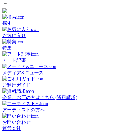
探す
お気に入り
特集
アート記事
メディア&ニュース
ご利用ガイド
企業、お店の方はこちら (資料請求)
アーティストの方へ
お問い合わせ
運営会社