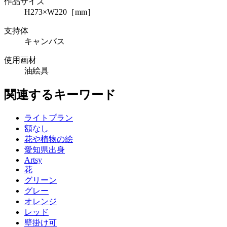
作品サイズ
H273×W220［mm］
支持体
キャンバス
使用画材
油絵具
関連するキーワード
ライトプラン
額なし
花や植物の絵
愛知県出身
Artsy
花
グリーン
グレー
オレンジ
レッド
壁掛け可