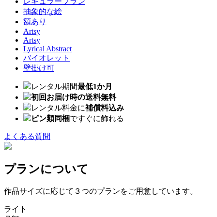
レギュラープラン
抽象的な絵
額あり
Artsy
Artsy
Lyrical Abstract
バイオレット
壁掛け可
レンタル期間
最低1か月
初回お届け時の送料無料
レンタル料金に
補償料込み
ピン類同梱
ですぐに飾れる
よくある質問
プランについて
作品サイズに応じて３つのプランをご用意しています。
ライト