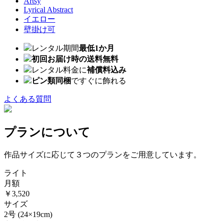
Artsy
Lyrical Abstract
イエロー
壁掛け可
レンタル期間
最低1か月
初回お届け時の送料無料
レンタル料金に
補償料込み
ピン類同梱
ですぐに飾れる
よくある質問
プランについて
作品サイズに応じて３つのプランをご用意しています。
ライト
月額
￥3,520
サイズ
2号
(24×19cm)