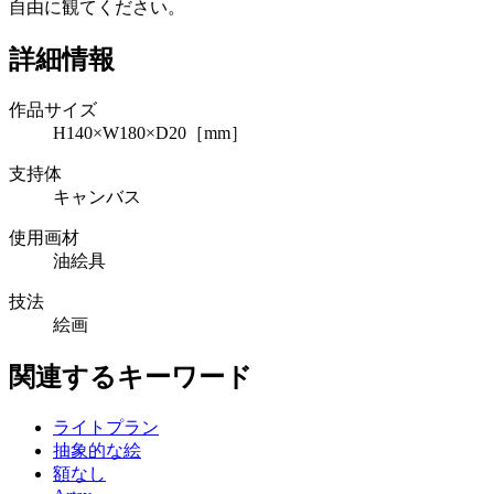
自由に観てください。
詳細情報
作品サイズ
H140×W180×D20［mm］
支持体
キャンバス
使用画材
油絵具
技法
絵画
関連するキーワード
ライトプラン
抽象的な絵
額なし