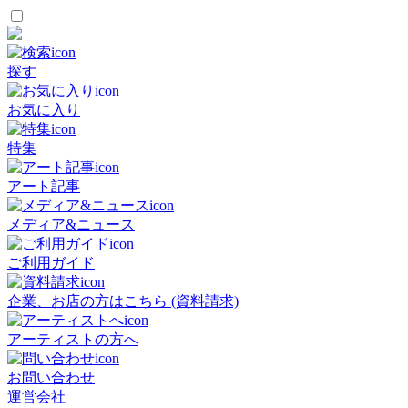
探す
お気に入り
特集
アート記事
メディア&ニュース
ご利用ガイド
企業、お店の方はこちら (資料請求)
アーティストの方へ
お問い合わせ
運営会社