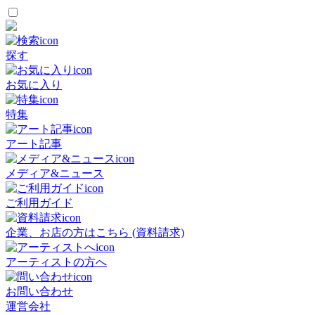
探す
お気に入り
特集
アート記事
メディア&ニュース
ご利用ガイド
企業、お店の方はこちら (資料請求)
アーティストの方へ
お問い合わせ
運営会社