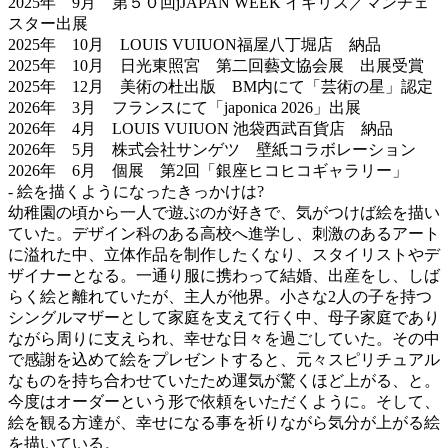
2025年 9月 第５０回jJAPAN WEEK イギリス／マンチェ
スター出展
2025年 10月 LOUIS VUIUON福屋八丁堀店 納品
2025年 10月 日光東照宮 第二回藝文協会展 出展受賞
2025年 12月 美術の杜出版 BM内にて「芸術の星」認定
2026年 3月 フランスにて「japonica 2026」出展
2026年 4月 LOUIS VUIUON 池袋西武百貨店 納品
2026年 5月 株式会社サンゲツ 壁紙コラボレーション
2026年 6月 個展 第2回「銀座ヒコヒコギャラリー」
- 絵を描くようになったきっかけは?
幼稚園の頃から一人で遊ぶのが好きで、気がつけば絵を描い
ていた。デザイン科のある高校へ進学し、刺激のあるアート
に溢れた中、立体作品を制作したくなり、スタイリストやデ
ザイナーとなる。一通り服に携わって結婚、出産をし、しば
らく絵と離れていたが、主人が他界。小さな2人の子を持つ
シングルマザーとして家庭を支えて行く中、母子家庭であり
ながら周りに支えられ、幸せな日々を過ごしていた。その中
で感謝を込めて絵をプレゼントすると、元々スピリチュアル
なものを持ち合わせていたため運気が驚くほど上がる、と。
今度はオーダーという形で依頼をいただくように。そして、
絵を観る方達が、幸せになる事を祈りながら気分が上がる絵
を描いている。