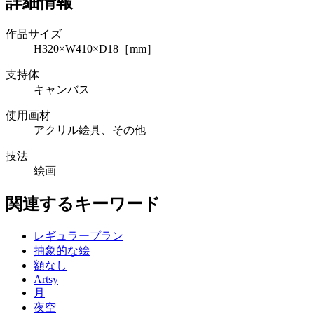
詳細情報
作品サイズ
H320×W410×D18［mm］
支持体
キャンバス
使用画材
アクリル絵具、その他
技法
絵画
関連するキーワード
レギュラープラン
抽象的な絵
額なし
Artsy
月
夜空