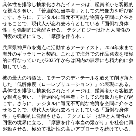
具体性を排除し抽象化されたイメージは、鑑賞者から客観的
な視点を奪い、「普遍的な当事者」としての想像力を呼び起
こす。さらに、デジタルに還元不可能な物質を空間に介在さ
せることで、現代人が忘れ去ろうとしている「面倒な身体
性」を強制的に覚醒させる。 テクノロジー批評と人間性の
回復の境界に立ち、「摩擦を伴う本...
兵庫県神戸市を拠点に活動するアーティスト。2024年末まで
海外のギャラリーと契約。これまで海外での作品発表を積極
的に行なっていたが2025年からは国内の展示にも精力的に参
加している。
彼の最大の特徴は、モチーフのディテールを敢えて削ぎ落と
した「低解像度（ローレゾリューション）」の表現にある。
具体性を排除し抽象化されたイメージは、鑑賞者から客観的
な視点を奪い、「普遍的な当事者」としての想像力を呼び起
こす。さらに、デジタルに還元不可能な物質を空間に介在さ
せることで、現代人が忘れ去ろうとしている「面倒な身体
性」を強制的に覚醒させる。 テクノロジー批評と人間性の
回復の境界に立ち、「摩擦を伴う本当の繋がり」を社会に再
起動させる、極めて批評性の高いアプローチを続けている。