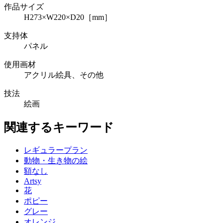
作品サイズ
H273×W220×D20［mm］
支持体
パネル
使用画材
アクリル絵具、その他
技法
絵画
関連するキーワード
レギュラープラン
動物・生き物の絵
額なし
Artsy
花
ポピー
グレー
オレンジ