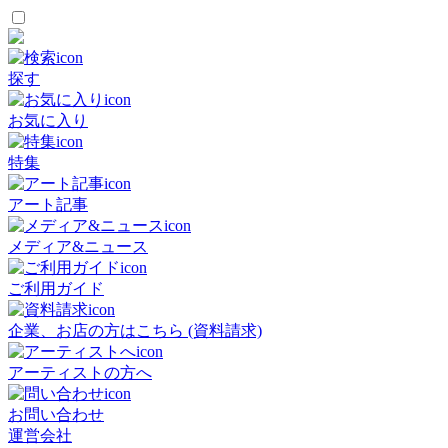
探す
お気に入り
特集
アート記事
メディア&ニュース
ご利用ガイド
企業、お店の方はこちら (資料請求)
アーティストの方へ
お問い合わせ
運営会社