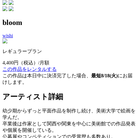
bloom
wishi
レギュラープラン
4,400円
（税込）/月額
この作品をレンタルする
この作品は本日中に決済完了した場合、
最短8/18(火)
にお届
けします。
アーティスト詳細
幼少期からずっと平面作品を制作し続け、美術大学で絵画を
学んだ。
卒業後は作家として関西や関東を中心に美術館での作品発表
や個展を開催している。
公募展やコンペティションでの受賞歴も多数あり。