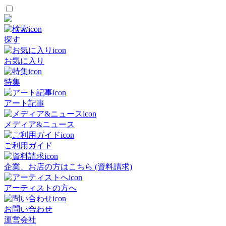
探す
お気に入り
特集
アート記事
メディア&ニュース
ご利用ガイド
企業、お店の方はこちら (資料請求)
アーティストの方へ
お問い合わせ
運営会社