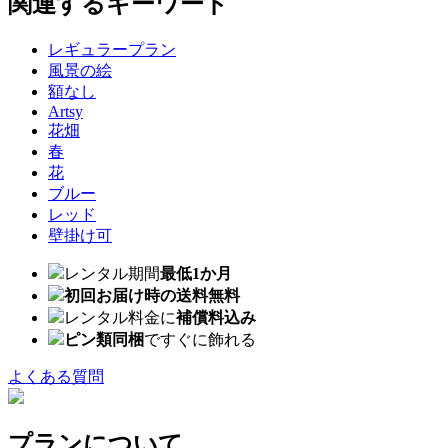
関連するキーワード
レギュラープラン
風景の絵
額なし
Artsy
花畑
春
花
ブルー
レッド
壁掛け可
レンタル期間
最低1か月
初回お届け時の送料無料
レンタル料金に
補償料込み
ピン類同梱
ですぐに飾れる
よくある質問
プランについて