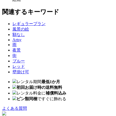
関連するキーワード
レギュラープラン
風景の絵
額なし
Artsy
雨
夜景
街
ブルー
レッド
壁掛け可
レンタル期間
最低1か月
初回お届け時の送料無料
レンタル料金に
補償料込み
ピン類同梱
ですぐに飾れる
よくある質問