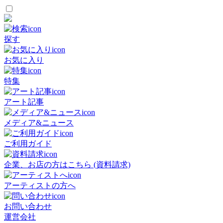
探す
お気に入り
特集
アート記事
メディア&ニュース
ご利用ガイド
企業、お店の方はこちら (資料請求)
アーティストの方へ
お問い合わせ
運営会社