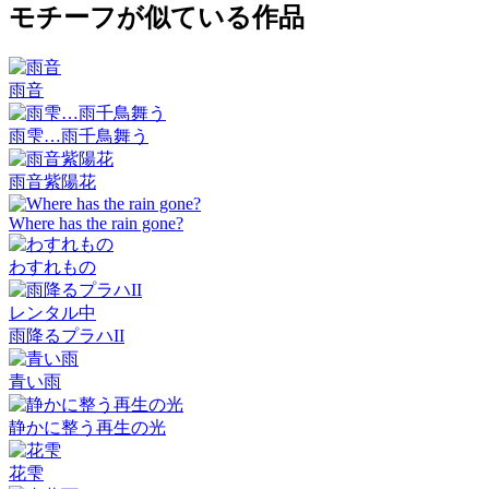
モチーフが似ている作品
雨音
雨雫…雨千鳥舞う
雨音紫陽花
Where has the rain gone?
わすれもの
レンタル中
雨降るプラハII
青い雨
静かに整う再生の光
花雫