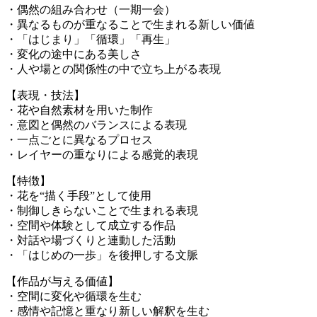
・偶然の組み合わせ（一期一会）
・異なるものが重なることで生まれる新しい価値
・「はじまり」「循環」「再生」
・変化の途中にある美しさ
・人や場との関係性の中で立ち上がる表現
【表現・技法】
・花や自然素材を用いた制作
・意図と偶然のバランスによる表現
・一点ごとに異なるプロセス
・レイヤーの重なりによる感覚的表現
【特徴】
・花を“描く手段”として使用
・制御しきらないことで生まれる表現
・空間や体験として成立する作品
・対話や場づくりと連動した活動
・「はじめの一歩」を後押しする文脈
【作品が与える価値】
・空間に変化や循環を生む
・感情や記憶と重なり新しい解釈を生む