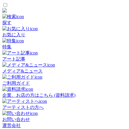
探す
お気に入り
特集
アート記事
メディア&ニュース
ご利用ガイド
企業、お店の方はこちら (資料請求)
アーティストの方へ
お問い合わせ
運営会社