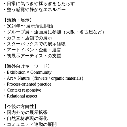
・日常に気づきや揺らぎをもたらす
・整う感覚や静かなエネルギー
【活動・展示】
・2024年〜 展示活動開始
・グループ展・企画展に参加（大阪・名古屋など）
・カフェ・店舗での展示
・スターバックスでの展示経験
・アートイベント企画・運営
・初展示アーティストの支援
【海外向けキーワード】
・Exhibition × Community
・Art × Nature（flowers / organic materials）
・Process-oriented practice
・Context responsive
・Relational aspect
【今後の方向性】
・国内外での展示拡張
・自然素材表現の深化
・コミュニティ連動の展開