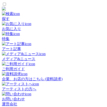
探す
お気に入り
特集
アート記事
メディア&ニュース
ご利用ガイド
企業、お店の方はこちら (資料請求)
アーティストの方へ
お問い合わせ
運営会社