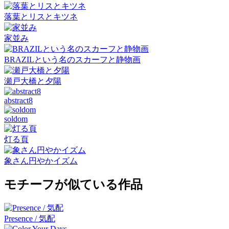
落葉とリスとキツネ
家並み
BRAZILという名のスカーフと静物画
瀬戸大橋と夕陽
abstract8
soldom
灯る頁
象さん円やかイズム
モチーフが似ている作品
Presence / 気配