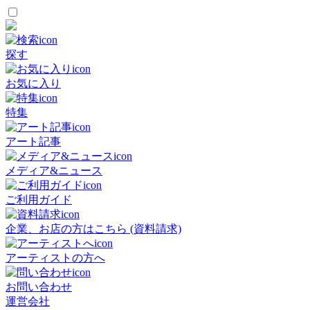
探す
お気に入り
特集
アート記事
メディア&ニュース
ご利用ガイド
企業、お店の方はこちら (資料請求)
アーティストの方へ
お問い合わせ
運営会社