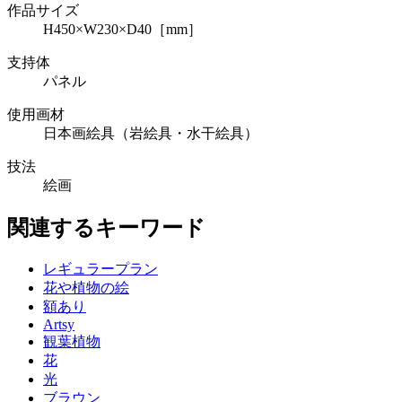
作品サイズ
H450×W230×D40［mm］
支持体
パネル
使用画材
日本画絵具（岩絵具・水干絵具）
技法
絵画
関連するキーワード
レギュラープラン
花や植物の絵
額あり
Artsy
観葉植物
花
光
ブラウン