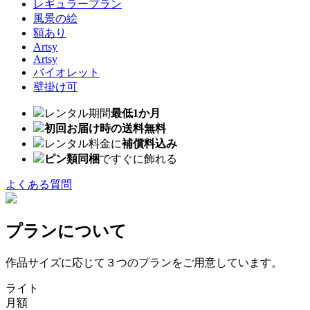
レギュラープラン
風景の絵
額あり
Artsy
Artsy
バイオレット
壁掛け可
レンタル期間
最低1か月
初回お届け時の送料無料
レンタル料金に
補償料込み
ピン類同梱
ですぐに飾れる
よくある質問
プランについて
作品サイズに応じて３つのプランをご用意しています。
ライト
月額