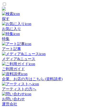
探す
お気に入り
特集
アート記事
メディア&ニュース
ご利用ガイド
企業、お店の方はこちら (資料請求)
アーティストの方へ
お問い合わせ
運営会社