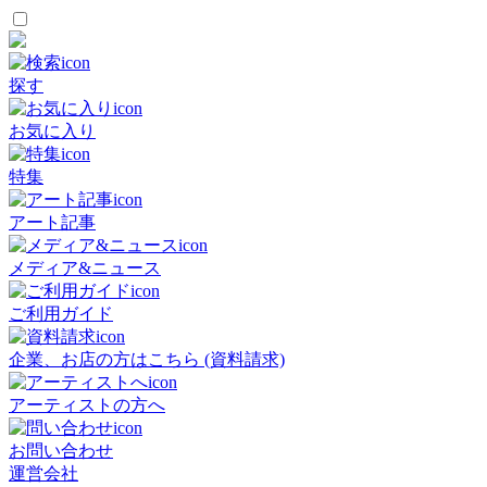
探す
お気に入り
特集
アート記事
メディア&ニュース
ご利用ガイド
企業、お店の方はこちら (資料請求)
アーティストの方へ
お問い合わせ
運営会社