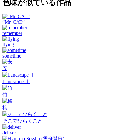
色味が似ている作品
“Mr. CAT”
remember
flying
sometime
安
Landscape Ⅰ
竹
梅
そこでひらくこと
deliver