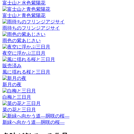
富士山と水色紫陽花
富士山と青色紫陽花
雨待ちのフリンジアジサイ
雨色の紫あじさい
夜空に浮かぶ三日月
販売済み
風に揺れる桜と三日月
新月の夜
白梅と三日月
菜の花と三日月
新緑へ向かう道―胴咲の桜―