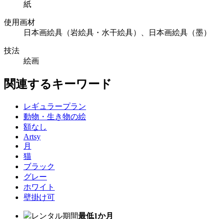
紙
使用画材
日本画絵具（岩絵具・水干絵具）、日本画絵具（墨）
技法
絵画
関連するキーワード
レギュラープラン
動物・生き物の絵
額なし
Artsy
月
猫
ブラック
グレー
ホワイト
壁掛け可
レンタル期間
最低1か月