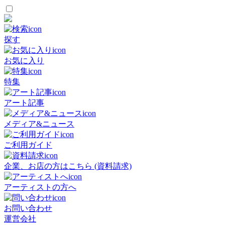
探す
お気に入り
特集
アート記事
メディア&ニュース
ご利用ガイド
企業、お店の方はこちら (資料請求)
アーティストの方へ
お問い合わせ
運営会社