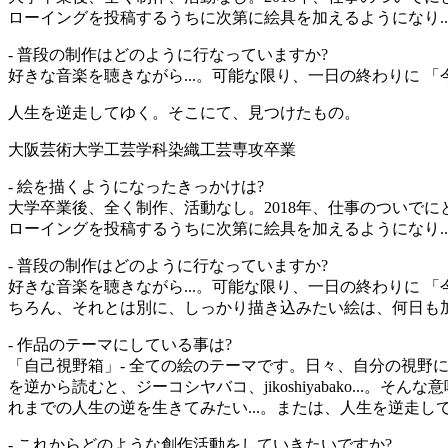
ローイングを投稿するうちに次第に絵具を加えるようになり.
- 普段の制作はどのように行なっていますか?
好きな音楽を聴きながら...。可能な限り、一日の終わりに 「
人生を逆走してゆく。そこにて、見つけたもの。
大阪芸術大学工芸学科染織工芸専攻卒業
- 絵を描くようになったきっかけは?
大学卒業後、全く制作、活動なし。2018年、仕事のついでにと思い
ローイングを投稿するうちに次第に絵具を加えるようになり.
- 普段の制作はどのように行なっていますか?
好きな音楽を聴きながら...。可能な限り、一日の終わりに
ちろん、それとは別に、しっかり描き込みたい絵は、何日も
- 作品のテーマにしている事は?
「自己視野箱」- 全ての絵のテーマです。日々、自分の視野に入
を逆から読むと、ジーコシヤバコ、jikoshiyabako..
れまでの人生の逆を生きてみたい...。または、人生を逆走
- これからどのような創作活動をしていきたいですか?