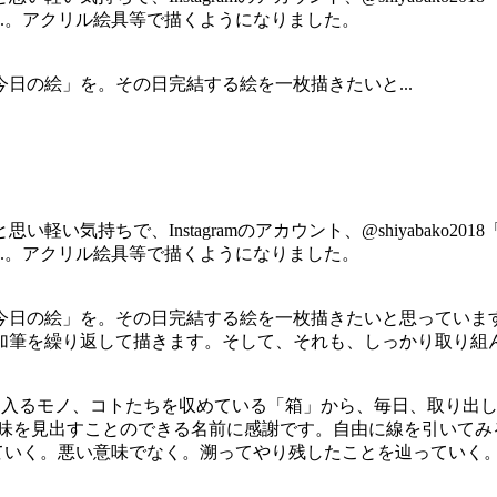
..。アクリル絵具等で描くようになりました。
今日の絵」を。その日完結する絵を一枚描きたいと...
軽い気持ちで、Instagramのアカウント、@shiyabako
..。アクリル絵具等で描くようになりました。
 「今日の絵」を。その日完結する絵を一枚描きたいと思ってい
加筆を繰り返して描きます。そして、それも、しっかり取り組ん
るモノ、コトたちを収めている「箱」から、毎日、取り出して描いてみ
.。そんな意味を見出すことのできる名前に感謝です。自由に線を引い
していく。悪い意味でなく。溯ってやり残したことを辿っていく