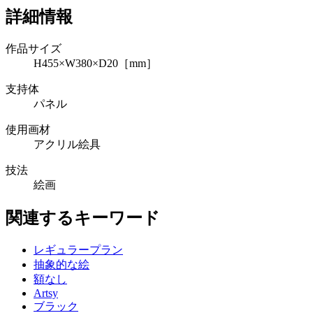
詳細情報
作品サイズ
H455×W380×D20［mm］
支持体
パネル
使用画材
アクリル絵具
技法
絵画
関連するキーワード
レギュラープラン
抽象的な絵
額なし
Artsy
ブラック