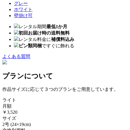
グレー
ホワイト
壁掛け可
レンタル期間
最低1か月
初回お届け時の送料無料
レンタル料金に
補償料込み
ピン類同梱
ですぐに飾れる
よくある質問
プランについて
作品サイズに応じて３つのプランをご用意しています。
ライト
月額
￥3,520
サイズ
2号
(24×19cm)