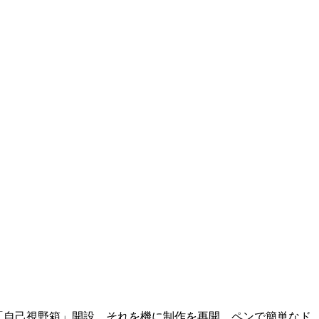
2018「自己視野箱」開設。それを機に制作を再開。ペンで簡単なド