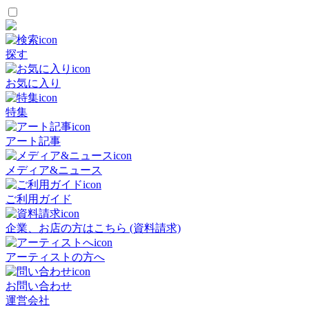
探す
お気に入り
特集
アート記事
メディア&ニュース
ご利用ガイド
企業、お店の方はこちら (資料請求)
アーティストの方へ
お問い合わせ
運営会社