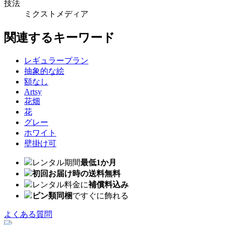
技法
ミクストメディア
関連するキーワード
レギュラープラン
抽象的な絵
額なし
Artsy
花畑
花
グレー
ホワイト
壁掛け可
レンタル期間
最低1か月
初回お届け時の送料無料
レンタル料金に
補償料込み
ピン類同梱
ですぐに飾れる
よくある質問