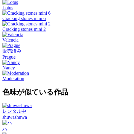
Lotus
Cracking stones mini 6
Cracking stones mini 2
Valencia
販売済み
Prague
Nancy
Moderation
色味が似ている作品
レンタル中
shuwashuwa
ハ