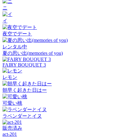
ニ
イ
夜空でデート
レンタル中
夏の思い出(memories of you)
FAIRY BOUQUET 3
レモン
朝早く起きた日はー
可愛い桃
ラベンダーとイヌ
販売済み
act-201