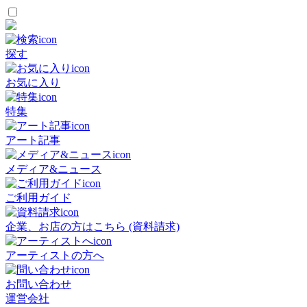
探す
お気に入り
特集
アート記事
メディア&ニュース
ご利用ガイド
企業、お店の方はこちら (資料請求)
アーティストの方へ
お問い合わせ
運営会社