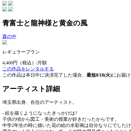
青富士と龍神様と黄金の風
森の中
レギュラープラン
4,400円
（税込）/月額
この作品をレンタルする
この作品は本日中に決済完了した場合、
最短8/18(火)
にお届け
アーティスト詳細
埼玉県出身、在住のアーティスト。
- 絵を描くようになったきっかけは?
子供の頃から図工・美術の授業が好きだったからです。
中学2年生の時に描いた花の絵の水彩画は自分なりにでした