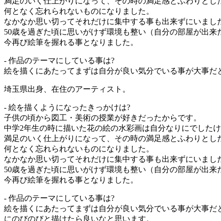
満足のいく仕上がりになって、その時の満足感とふわりとし
何となく忘れられないものになりました。
なかなか思い切ってそれだけに集中する事も出来ずにいまし
50歳を過ぎた頃に思いがけず環境も整い（自分の部屋が出来
今再び絵筆を握れる事となりました。
- 作品のテーマにしている事は?
絵を描くにあたってまずは自分が良い気分でいる事が大事だと思
埼玉県出身、在住のアーティスト。
- 絵を描くようになったきっかけは?
子供の頃から図工・美術の授業が好きだったからです。
中学2年生の時に描いた花の絵の水彩画は自分なりにでした
満足のいく仕上がりになって、その時の満足感とふわりとし
何となく忘れられないものになりました。
なかなか思い切ってそれだけに集中する事も出来ずにいまし
50歳を過ぎた頃に思いがけず環境も整い（自分の部屋が出来
今再び絵筆を握れる事となりました。
- 作品のテーマにしている事は?
絵を描くにあたってまずは自分が良い気分でいる事が大事だ
にのびのびと描けたら良いなと思います。