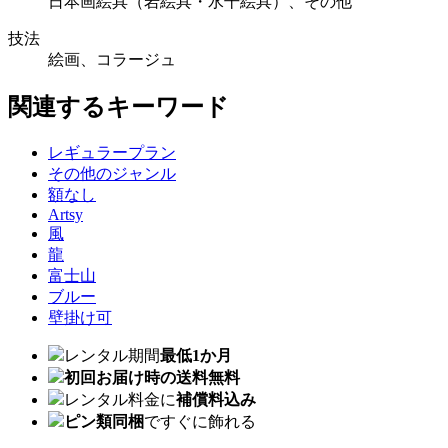
日本画絵具（岩絵具・水干絵具）、その他
技法
絵画、コラージュ
関連するキーワード
レギュラープラン
その他のジャンル
額なし
Artsy
風
龍
富士山
ブルー
壁掛け可
レンタル期間
最低1か月
初回お届け時の送料無料
レンタル料金に
補償料込み
ピン類同梱
ですぐに飾れる