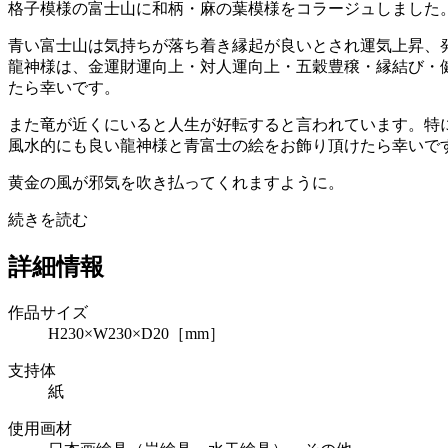
格子模様の富士山に和柄・麻の葉模様をコラージュしました
青い富士山は気持ちが落ち着き縁起が良いとされ運気上昇、
龍神様は、金運財運向上・対人運向上・五穀豊穣・縁結び・
たら幸いです。
また竜が近くにいると人生が好転すると言われています。特
風水的にも良い龍神様と青富士の絵をお飾り頂けたら幸いで
黄金の風が邪気を吹き払ってくれますように。
続きを読む
詳細情報
作品サイズ
H230×W230×D20［mm］
支持体
紙
使用画材