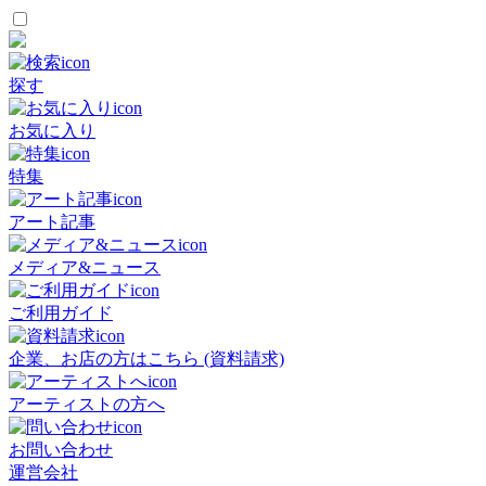
探す
お気に入り
特集
アート記事
メディア&ニュース
ご利用ガイド
企業、お店の方はこちら (資料請求)
アーティストの方へ
お問い合わせ
運営会社