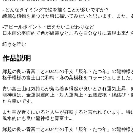
- どんなタイミングで絵を描くことが多いですか？
綺麗な植物を見つけた時に描いてみたいと思います。また、
-アピールポイント・伝えたいこだわりなど
日本画の平面的で色が綺麗なところを自分なりに表現出来た
続きを読む
作品説明
縁起の良い青富士と2024年の干支「辰年・たつ年」の龍神
格子模様の富士山に和柄・麻の葉模様をコラージュしました
青い富士山は気持ちが落ち着き縁起が良いとされ運気上昇、
龍神様は、金運財運向上・対人運向上・五穀豊穣・縁結び・
たら幸いです。
また竜が近くにいると人生が好転すると言われています。特
風水的にも良い龍神様と青富士...
縁起の良い青富士と2024年の干支「辰年・たつ年」の龍神