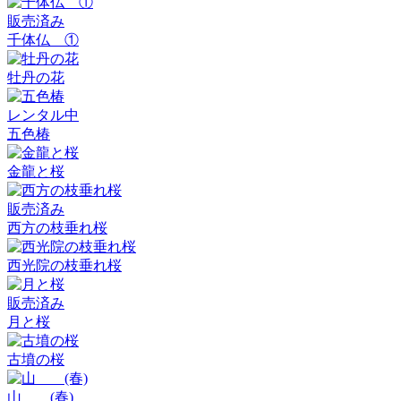
販売済み
千体仏 ①
牡丹の花
レンタル中
五色椿
金龍と桜
販売済み
西方の枝垂れ桜
西光院の枝垂れ桜
販売済み
月と桜
古墳の桜
山 (春)