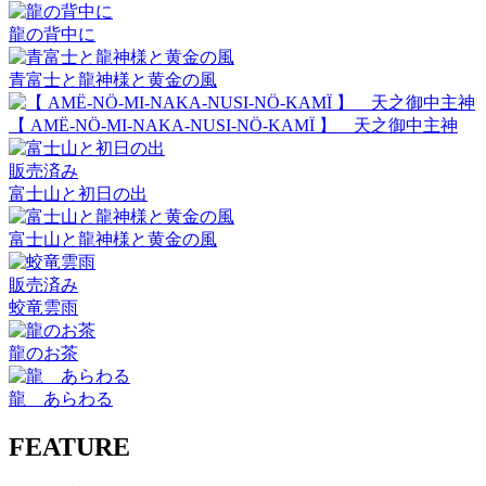
龍の背中に
青富士と龍神様と黄金の風
【 AMË-NÖ-MI-NAKA-NUSI-NÖ-KAMÏ 】 天之御中主神
販売済み
富士山と初日の出
富士山と龍神様と黄金の風
販売済み
蛟竜雲雨
龍のお茶
龍 あらわる
FEATURE