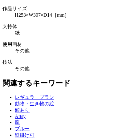
作品サイズ
H253×W307×D14［mm］
支持体
紙
使用画材
その他
技法
その他
関連するキーワード
レギュラープラン
動物・生き物の絵
額あり
Artsy
龍
ブルー
壁掛け可