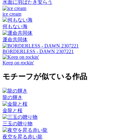
水面に羽ばたき安らう
ice cream
何もない海
運命共同体
BORDERLESS - DAWN 2307221
Keep on rockin'
モチーフが似ている作品
龍の輝き
金龍と桜
三玉の贈り物
夜空を昇る赤い龍