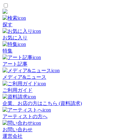
探す
お気に入り
特集
アート記事
メディア&ニュース
ご利用ガイド
企業、お店の方はこちら (資料請求)
アーティストの方へ
お問い合わせ
運営会社