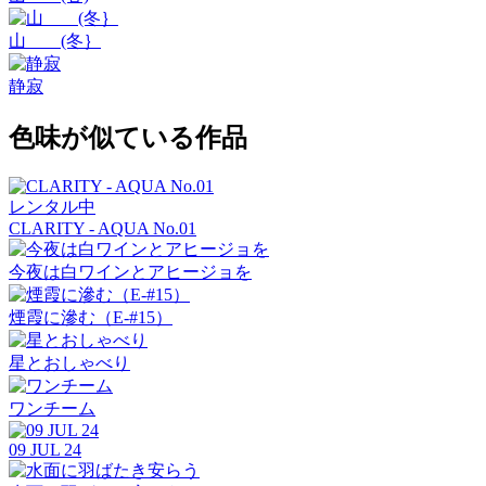
山 (冬｝
静寂
色味が似ている作品
レンタル中
CLARITY - AQUA No.01
今夜は白ワインとアヒージョを
煙霞に滲む（E-#15）
星とおしゃべり
ワンチーム
09 JUL 24