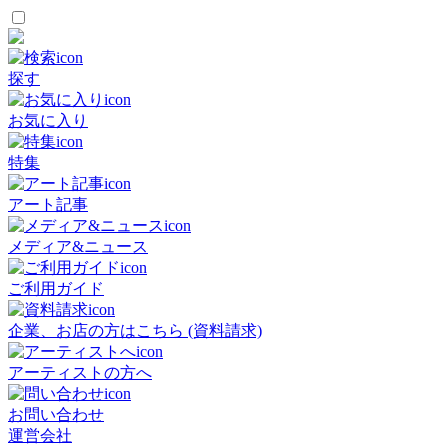
探す
お気に入り
特集
アート記事
メディア&ニュース
ご利用ガイド
企業、お店の方はこちら (資料請求)
アーティストの方へ
お問い合わせ
運営会社