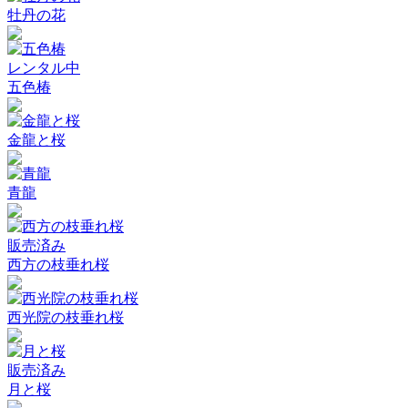
牡丹の花
レンタル中
五色椿
金龍と桜
青龍
販売済み
西方の枝垂れ桜
西光院の枝垂れ桜
販売済み
月と桜