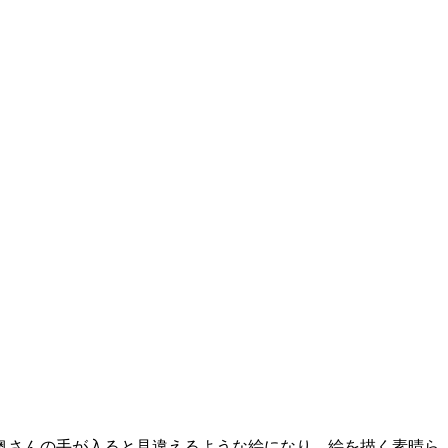
奥さんの手が入ると見違えるような絵になり、絵を描く素晴ら