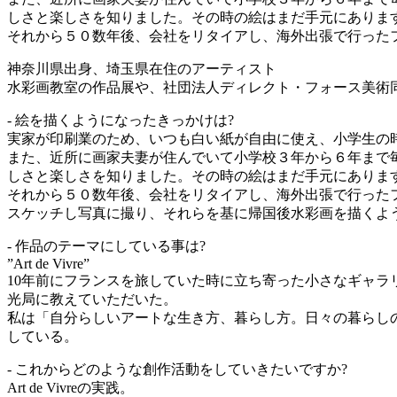
しさと楽しさを知りました。その時の絵はまだ手元にありま
それから５０数年後、会社をリタイアし、海外出張で行ったフ
神奈川県出身、埼玉県在住のアーティスト
水彩画教室の作品展や、社団法人ディレクト・フォース美術
- 絵を描くようになったきっかけは?
実家が印刷業のため、いつも白い紙が自由に使え、小学生の
また、近所に画家夫妻が住んでいて小学校３年から６年まで
しさと楽しさを知りました。その時の絵はまだ手元にありま
それから５０数年後、会社をリタイアし、海外出張で行った
スケッチし写真に撮り、それらを基に帰国後水彩画を描くよ
- 作品のテーマにしている事は?
”Art de Vivre”
10年前にフランスを旅していた時に立ち寄った小さなギャ
光局に教えていただいた。
私は「自分らしいアートな生き方、暮らし方。日々の暮らし
している。
- これからどのような創作活動をしていきたいですか?
Art de Vivreの実践。