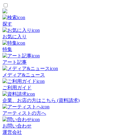
探す
お気に入り
特集
アート記事
メディア&ニュース
ご利用ガイド
企業、お店の方はこちら (資料請求)
アーティストの方へ
お問い合わせ
運営会社