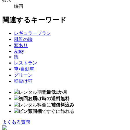
技法
絵画
関連するキーワード
レギュラープラン
風景の絵
額あり
Artsy
街
レストラン
車•自動車
グリーン
壁掛け可
レンタル期間
最低1か月
初回お届け時の送料無料
レンタル料金に
補償料込み
ピン類同梱
ですぐに飾れる
よくある質問