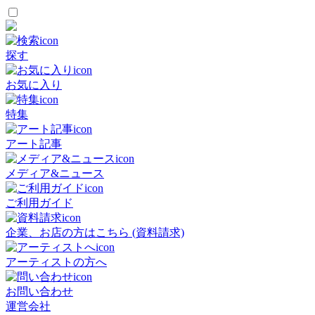
探す
お気に入り
特集
アート記事
メディア&ニュース
ご利用ガイド
企業、お店の方はこちら (資料請求)
アーティストの方へ
お問い合わせ
運営会社