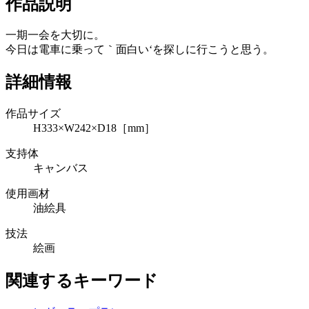
作品説明
一期一会を大切に。
今日は電車に乗って｀面白い‘を探しに行こうと思う。
詳細情報
作品サイズ
H333×W242×D18［mm］
支持体
キャンバス
使用画材
油絵具
技法
絵画
関連するキーワード