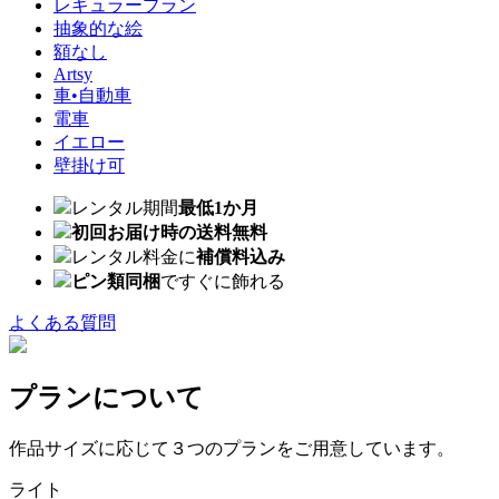
レギュラープラン
抽象的な絵
額なし
Artsy
車•自動車
電車
イエロー
壁掛け可
レンタル期間
最低1か月
初回お届け時の送料無料
レンタル料金に
補償料込み
ピン類同梱
ですぐに飾れる
よくある質問
プランについて
作品サイズに応じて３つのプランをご用意しています。
ライト