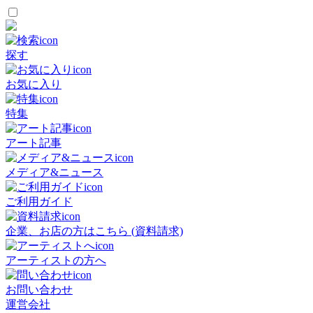
探す
お気に入り
特集
アート記事
メディア&ニュース
ご利用ガイド
企業、お店の方はこちら (資料請求)
アーティストの方へ
お問い合わせ
運営会社