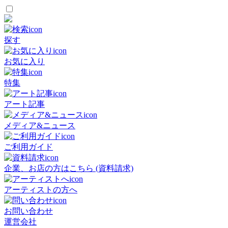
探す
お気に入り
特集
アート記事
メディア&ニュース
ご利用ガイド
企業、お店の方はこちら (資料請求)
アーティストの方へ
お問い合わせ
運営会社