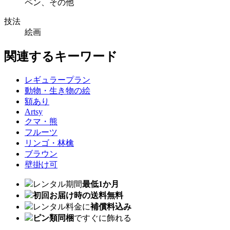
ペン、その他
技法
絵画
関連するキーワード
レギュラープラン
動物・生き物の絵
額あり
Artsy
クマ・熊
フルーツ
リンゴ・林檎
ブラウン
壁掛け可
レンタル期間
最低1か月
初回お届け時の送料無料
レンタル料金に
補償料込み
ピン類同梱
ですぐに飾れる