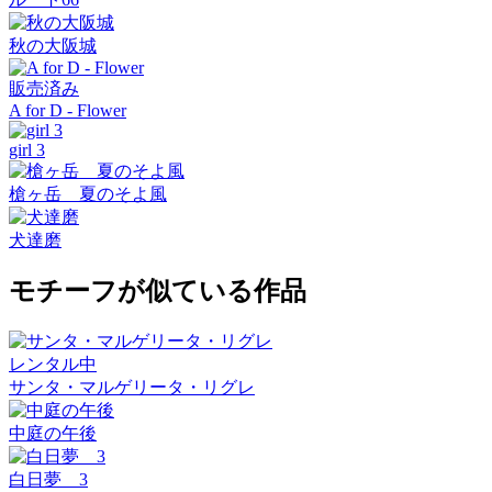
秋の大阪城
販売済み
A for D - Flower
girl 3
槍ヶ岳 夏のそよ風
犬達磨
モチーフが似ている作品
レンタル中
サンタ・マルゲリータ・リグレ
中庭の午後
白日夢 3