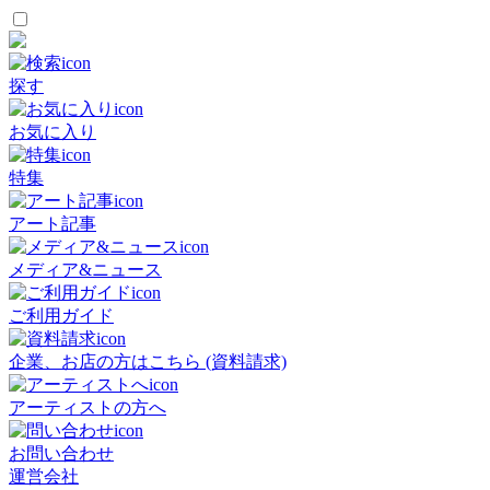
探す
お気に入り
特集
アート記事
メディア&ニュース
ご利用ガイド
企業、お店の方はこちら (資料請求)
アーティストの方へ
お問い合わせ
運営会社