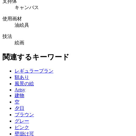
支持体
キャンバス
使用画材
油絵具
技法
絵画
関連するキーワード
レギュラープラン
額あり
風景の絵
Artsy
建物
空
夕日
ブラウン
グレー
ピンク
壁掛け可