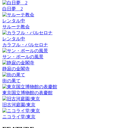
白日夢 2
レンタル中
サルーテ教会
レンタル中
カラフル・バルセロナ
サン・ポールの風景
静寂の金閣寺
街の果て
東京国立博物館の表慶館
旧古河庭園/東京
ニコライ堂/東京