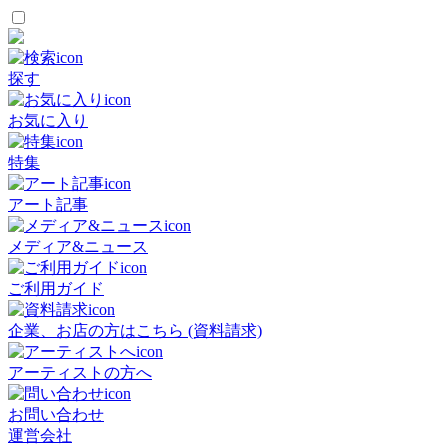
探す
お気に入り
特集
アート記事
メディア&ニュース
ご利用ガイド
企業、お店の方はこちら (資料請求)
アーティストの方へ
お問い合わせ
運営会社