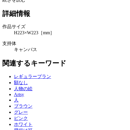
詳細情報
作品サイズ
H223×W223［mm］
支持体
キャンバス
関連するキーワード
レギュラープラン
額なし
人物の絵
Artsy
人
ブラウン
グレー
ピンク
ホワイト