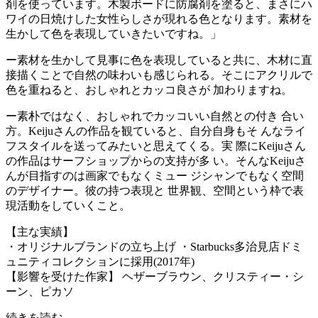
剤を使っています。木製ボードに防腐剤を塗ると、まさにハ
ワイの日焼けした女性らしさが現れる色となります。素材を
生かして色を表現していきたいですね。」
ー素材を生かして見事に色を表現していると共に、木材に直
接描くことで自然の味わいも感じられる。そこにアクリルで
色を重ねると、おしゃれとカッコ良さが 加わりますね。
ー素朴ではなく、おしゃれでカッコいい自然との付き 合い
方。Keijuさんの作品を観ていると、自分自身もそ んなライ
フスタイルを送ってみたいと思えてくる。実 際にKeijuさん
の作品はサーフショップからの支持が多 い。そんなKeijuさ
んが目指すのは画家でもなくミュー ジシャンでもなく空間
のデザイナー。彼の持つ表現と 世界観、空間という枠で表
現活動をしていくこと。
【主な実績】
・オリジナルブランドの立ち上げ ・Starbucks多治見店ドミ
ュニティコレクションに採用(2017年)
【影響を受けた作家】 ヘザーブラウン、クリスティー・シ
ーン、ピカソ
続きを読む