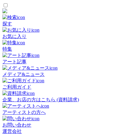
探す
お気に入り
特集
アート記事
メディア&ニュース
ご利用ガイド
企業、お店の方はこちら (資料請求)
アーティストの方へ
お問い合わせ
運営会社