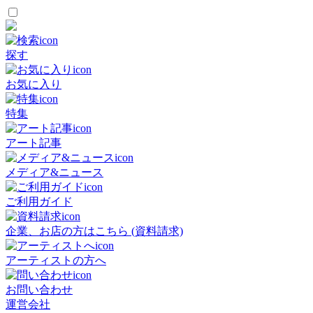
探す
お気に入り
特集
アート記事
メディア&ニュース
ご利用ガイド
企業、お店の方はこちら (資料請求)
アーティストの方へ
お問い合わせ
運営会社