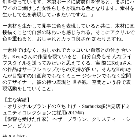
剤を使っています。木製ボードに防腐剤を塗ると、まさにハ
ワイの日焼けした女性らしさが現れる色となります。素材を
生かして色を表現していきたいですね。」
ー素材を生かして見事に色を表現していると共に、木材に直
接描くことで自然の味わいも感じられる。そこにアクリルで
色を重ねると、おしゃれとカッコ良さが 加わりますね。
ー素朴ではなく、おしゃれでカッコいい自然との付き 合い
方。Keijuさんの作品を観ていると、自分自身もそ んなライ
フスタイルを送ってみたいと思えてくる。実 際にKeijuさん
の作品はサーフショップからの支持が多 い。そんなKeijuさ
んが目指すのは画家でもなくミュー ジシャンでもなく空間
のデザイナー。彼の持つ表現と 世界観、空間という枠で表
現活動をしていくこと。
【主な実績】
・オリジナルブランドの立ち上げ ・Starbucks多治見店ドミ
ュニティコレクションに採用(2017年)
【影響を受けた作家】 ヘザーブラウン、クリスティー・シ
ーン、ピカソ
続きを読む