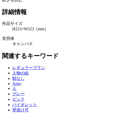
詳細情報
作品サイズ
H223×W223［mm］
支持体
キャンバス
関連するキーワード
レギュラープラン
人物の絵
額なし
Artsy
人
グレー
ピンク
バイオレット
壁掛け可