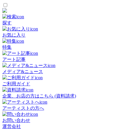
探す
お気に入り
特集
アート記事
メディア&ニュース
ご利用ガイド
企業、お店の方はこちら (資料請求)
アーティストの方へ
お問い合わせ
運営会社