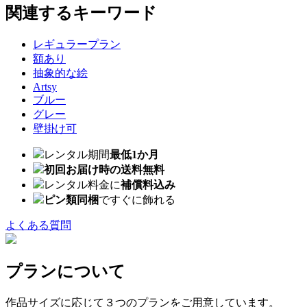
関連するキーワード
レギュラープラン
額あり
抽象的な絵
Artsy
ブルー
グレー
壁掛け可
レンタル期間
最低1か月
初回お届け時の送料無料
レンタル料金に
補償料込み
ピン類同梱
ですぐに飾れる
よくある質問
プランについて
作品サイズに応じて３つのプランをご用意しています。