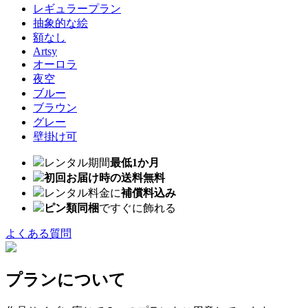
レギュラープラン
抽象的な絵
額なし
Artsy
オーロラ
夜空
ブルー
ブラウン
グレー
壁掛け可
レンタル期間
最低1か月
初回お届け時の送料無料
レンタル料金に
補償料込み
ピン類同梱
ですぐに飾れる
よくある質問
プランについて