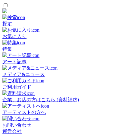
探す
お気に入り
特集
アート記事
メディア&ニュース
ご利用ガイド
企業、お店の方はこちら (資料請求)
アーティストの方へ
お問い合わせ
運営会社