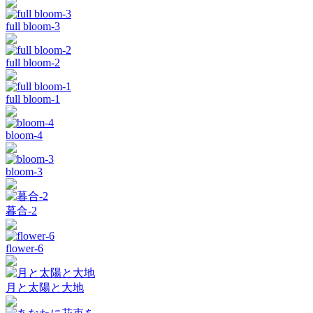
full bloom-3
full bloom-2
full bloom-1
bloom-4
bloom-3
暮合-2
flower-6
月と太陽と大地