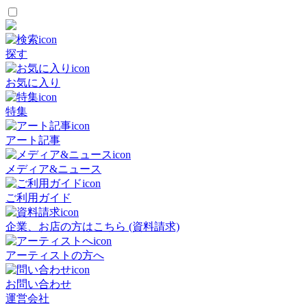
探す
お気に入り
特集
アート記事
メディア&ニュース
ご利用ガイド
企業、お店の方はこちら (資料請求)
アーティストの方へ
お問い合わせ
運営会社