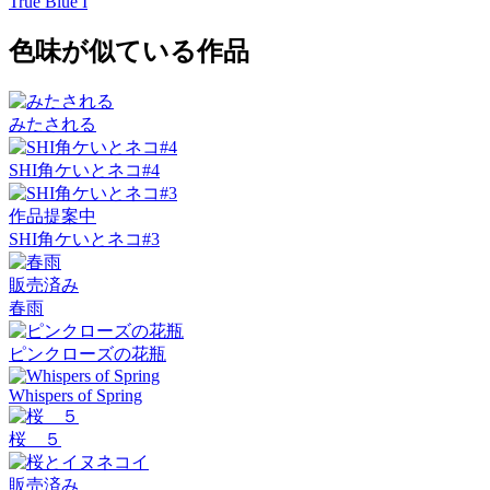
True Blue I
色味が似ている作品
みたされる
SHI角ケいとネコ#4
作品提案中
SHI角ケいとネコ#3
販売済み
春雨
ピンクローズの花瓶
Whispers of Spring
桜 ５
販売済み