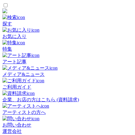
探す
お気に入り
特集
アート記事
メディア&ニュース
ご利用ガイド
企業、お店の方はこちら (資料請求)
アーティストの方へ
お問い合わせ
運営会社