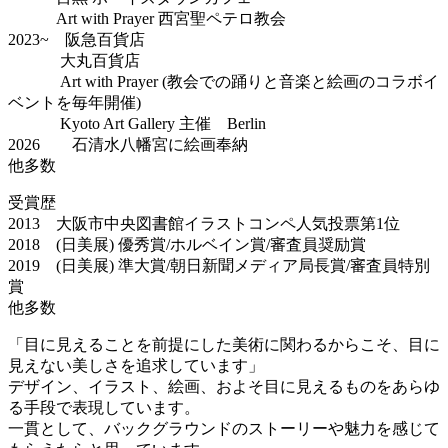
Art with Prayer 西宮聖ペテロ教会
2023~ 阪急百貨店
大丸百貨店
Art with Prayer (教会での踊りと音楽と絵画のコラボイ
ベントを毎年開催)
Kyoto Art Gallery 主催 Berlin
2026 石清水八幡宮に絵画奉納
他多数
受賞歴
2013 大阪市中央図書館イラストコンペ人気投票第1位
2018 (日美展) 優秀賞/ホルベイン賞/審査員奨励賞
2019 (日美展) 準大賞/朝日新聞メディア局長賞/審査員特別
賞
他多数
「目に見えることを前提にした美術に関わるからこそ、目に
見えない美しさを追求しています」
デザイン、イラスト、絵画、およそ目に見えるものをあらゆ
る手段で表現しています。
一貫として、バックグラウンドのストーリーや魅力を感じて