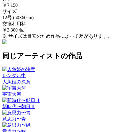
￥7,150
サイズ
12号
(50×60cm)
交換利用料
￥3,300 /回
※ サイズは目安のため作品によって差があります。
同じアーティストの作品
レンタル中
人魚姫の決意
宇宙大河
新時代〜朝日Ⅱ
意思力〜青
意思力〜緑