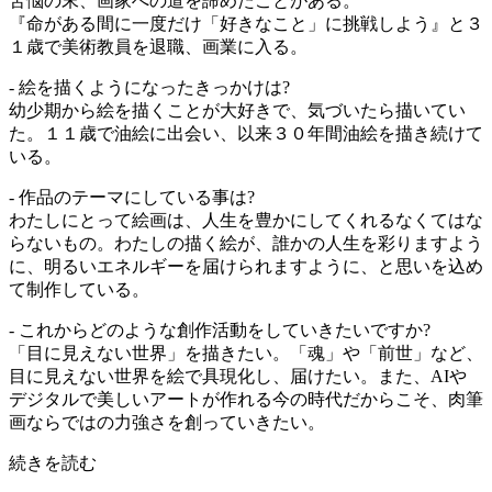
苦悩の末、画家への道を諦めたことがある。
『命がある間に一度だけ「好きなこと」に挑戦しよう』と３
１歳で美術教員を退職、画業に入る。
- 絵を描くようになったきっかけは?
幼少期から絵を描くことが大好きで、気づいたら描いてい
た。１１歳で油絵に出会い、以来３０年間油絵を描き続けて
いる。
- 作品のテーマにしている事は?
わたしにとって絵画は、人生を豊かにしてくれるなくてはな
らないもの。わたしの描く絵が、誰かの人生を彩りますよう
に、明るいエネルギーを届けられますように、と思いを込め
て制作している。
- これからどのような創作活動をしていきたいですか?
「目に見えない世界」を描きたい。「魂」や「前世」など、
目に見えない世界を絵で具現化し、届けたい。また、AIや
デジタルで美しいアートが作れる今の時代だからこそ、肉筆
画ならではの力強さを創っていきたい。
続きを読む