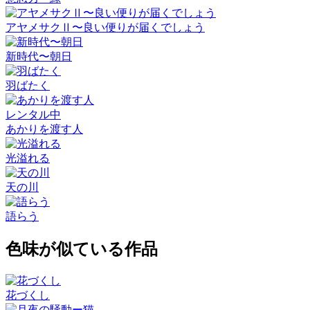
アヤメサクⅡ〜良い便りが届くでしょう
新時代〜朝日
羽ばたく
レンタル中
あかりを渡す人
光溢れる
天の川
語らう
色味が似ている作品
花づくし