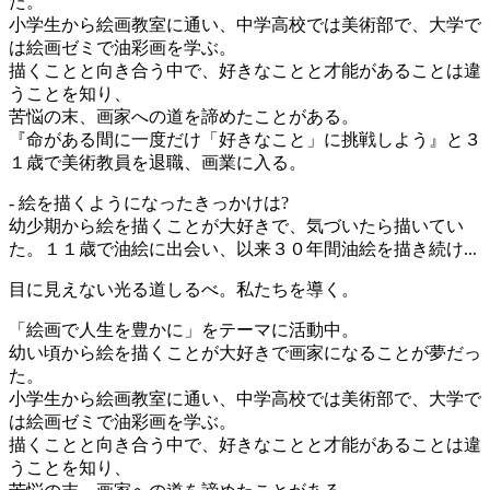
た。
小学生から絵画教室に通い、中学高校では美術部で、大学で
は絵画ゼミで油彩画を学ぶ。
描くことと向き合う中で、好きなことと才能があることは違
うことを知り、
苦悩の末、画家への道を諦めたことがある。
『命がある間に一度だけ「好きなこと」に挑戦しよう』と３
１歳で美術教員を退職、画業に入る。
- 絵を描くようになったきっかけは?
幼少期から絵を描くことが大好きで、気づいたら描いてい
た。１１歳で油絵に出会い、以来３０年間油絵を描き続け...
目に見えない光る道しるべ。私たちを導く。
「絵画で人生を豊かに」をテーマに活動中。
幼い頃から絵を描くことが大好きで画家になることが夢だっ
た。
小学生から絵画教室に通い、中学高校では美術部で、大学で
は絵画ゼミで油彩画を学ぶ。
描くことと向き合う中で、好きなことと才能があることは違
うことを知り、