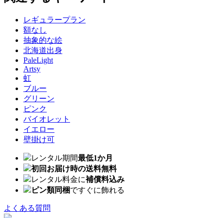
レギュラープラン
額なし
抽象的な絵
北海道出身
PaleLight
Artsy
虹
ブルー
グリーン
ピンク
バイオレット
イエロー
壁掛け可
レンタル期間
最低1か月
初回お届け時の送料無料
レンタル料金に
補償料込み
ピン類同梱
ですぐに飾れる
よくある質問