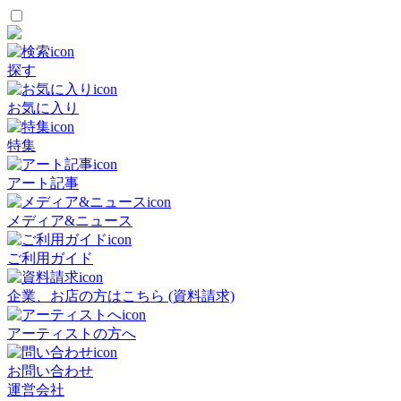
探す
お気に入り
特集
アート記事
メディア&ニュース
ご利用ガイド
企業、お店の方はこちら (資料請求)
アーティストの方へ
お問い合わせ
運営会社