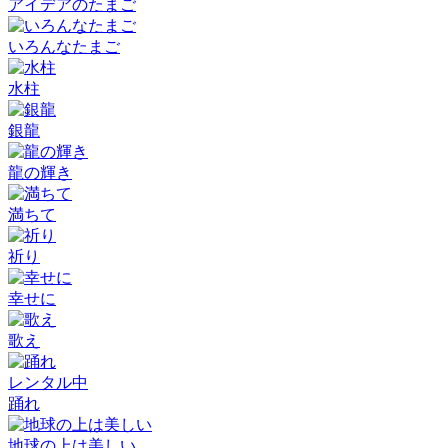
アイデアのたまご
いろんなたまご
水柱
銀龍
龍の輝き
満ちて
祈り
幸せに
歌え
レンタル中
踊れ
地球の上は美しい