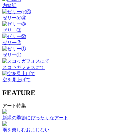
内緒話
ゼリー(c)④
ゼリー③
ゼリー②
ゼリー①
スコゥガフォスにて
空を見上げて
FEATURE
アート特集
新緑の季節にぴったりなアート
雨を楽しむおまじない