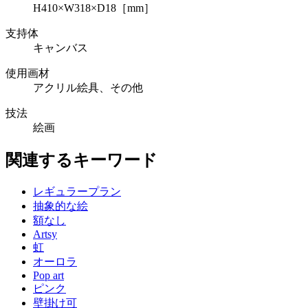
H410×W318×D18［mm］
支持体
キャンバス
使用画材
アクリル絵具、その他
技法
絵画
関連するキーワード
レギュラープラン
抽象的な絵
額なし
Artsy
虹
オーロラ
Pop art
ピンク
壁掛け可