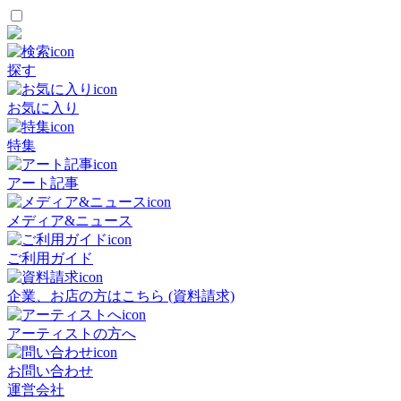
探す
お気に入り
特集
アート記事
メディア&ニュース
ご利用ガイド
企業、お店の方はこちら (資料請求)
アーティストの方へ
お問い合わせ
運営会社