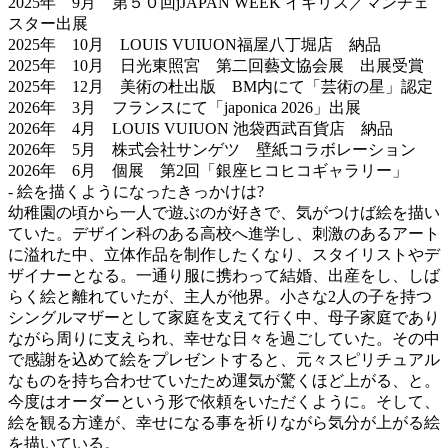
2025年 9月 第５０回jJAPAN WEEK イギリス／マンチェ
スター出展
2025年 10月 LOUIS VUIUON福屋八丁堀店 納品
2025年 10月 日光東照宮 第二回藝文協会展 出展受賞
2025年 12月 美術の杜出版 BM内にて「芸術の星」認定
2026年 3月 フランスにて「japonica 2026」出展
2026年 4月 LOUIS VUIUON 池袋西武百貨店 納品
2026年 5月 株式会社サンゲツ 壁紙コラボレーション
2026年 6月 個展 第2回「銀座ヒコヒコギャラリー」
- 絵を描くようになったきっかけは?
幼稚園の頃から一人で遊ぶのが好きで、気がつけば絵を描い
ていた。デザイン科のある高校へ進学し、刺激のあるアート
に溢れた中、立体作品を制作したくなり、スタイリストやデ
ザイナーとなる。一通り服に携わって結婚、出産をし、しば
らく絵と離れていたが、主人が他界。小さな2人の子を持つ
シングルマザーとして家庭を支えて行く中、母子家庭であり
ながら周りに支えられ、幸せな日々を過ごしていた。その中
で感謝を込めて絵をプレゼントすると、元々スピリチュアル
なものを持ち合わせていたため運気が驚くほど上がる、と。
今度はオーダーという形で依頼をいただくように。そして、
絵を観る方達が、幸せになる事を祈りながら気分が上がる絵
を描いている。