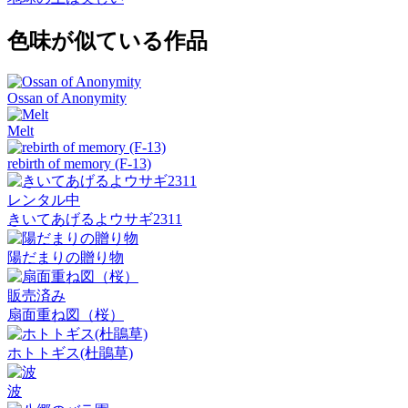
色味が似ている作品
Ossan of Anonymity
Melt
rebirth of memory (F-13)
レンタル中
きいてあげるよウサギ2311
陽だまりの贈り物
販売済み
扇面重ね図（桜）
ホトトギス(杜鵑草)
波