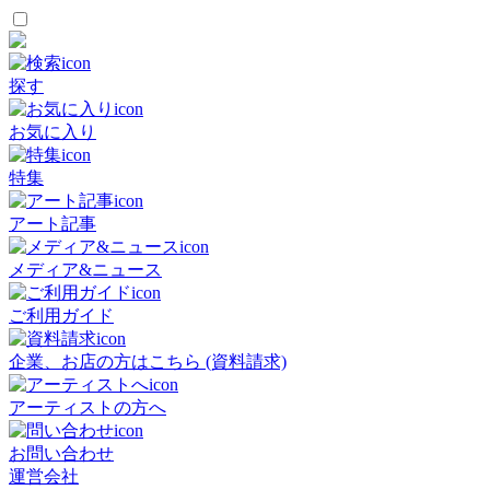
探す
お気に入り
特集
アート記事
メディア&ニュース
ご利用ガイド
企業、お店の方はこちら (資料請求)
アーティストの方へ
お問い合わせ
運営会社