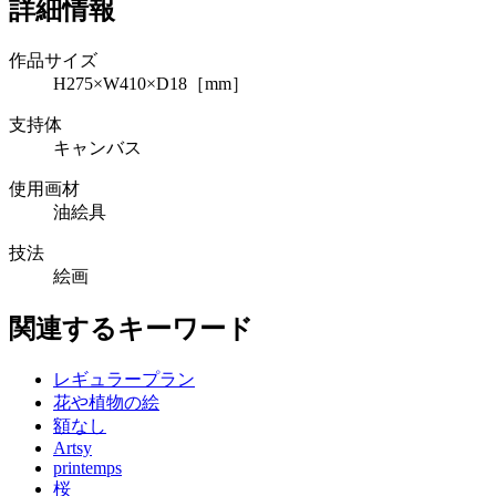
詳細情報
作品サイズ
H275×W410×D18［mm］
支持体
キャンバス
使用画材
油絵具
技法
絵画
関連するキーワード
レギュラープラン
花や植物の絵
額なし
Artsy
printemps
桜