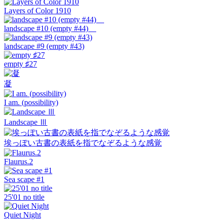
Layers of Color 1910
landscape #10 (empty #44)
landscape #9 (empty #43)
empty ♯27
凝
I am. (possibility)
Landscape Ⅲ
埃っぽい古書の表紙を指でなぞるような感覚
Flaurus.2
Sea scape #1
25'01 no title
Quiet Night