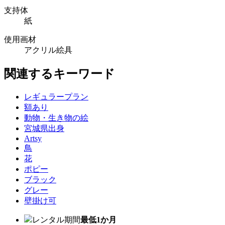
支持体
紙
使用画材
アクリル絵具
関連するキーワード
レギュラープラン
額あり
動物・生き物の絵
宮城県出身
Artsy
鳥
花
ポピー
ブラック
グレー
壁掛け可
レンタル期間
最低1か月