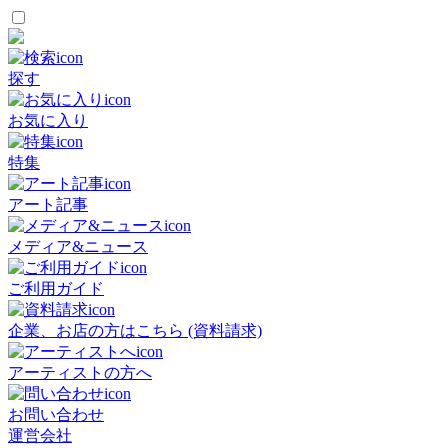
探す
お気に入り
特集
アート記事
メディア&ニュース
ご利用ガイド
企業、お店の方はこちら (資料請求)
アーティストの方へ
お問い合わせ
運営会社