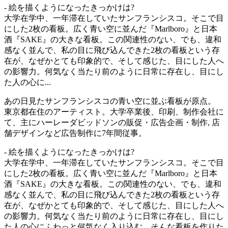
- 絵を描くようになったきっかけは?
大学在学中、一年滞在していたサンフランシスコ。そこで目
にした2枚の看板。広く青い空に並んだ『Marlboro』と日本
酒『SAKE』の大きな看板。この関連性のない、でも、違和
感なく並んで、私の目に飛び込んできた2枚の看板という存
在が、なぜかとても印象的で、そして感じた、目にした人へ
の影響力。何気なく当たり前のように日常に存在し、目にし
た人の心に...
あの日見たサンフランシスコの青い空に並ぶ看板が原点。
東京都在住のアーティスト。大学卒業後、印刷、制作会社に
て、主にハーレーダビッドソンの販促・広告企画・制作, 店
舗デザインなど広告制作に7年間従事。
- 絵を描くようになったきっかけは?
大学在学中、一年滞在していたサンフランシスコ。そこで目
にした2枚の看板。広く青い空に並んだ『Marlboro』と日本
酒『SAKE』の大きな看板。この関連性のない、でも、違和
感なく並んで、私の目に飛び込んできた2枚の看板という存
在が、なぜかとても印象的で、そして感じた、目にした人へ
の影響力。何気なく当たり前のように日常に存在し、目にし
た人の心にふわっと何気なく入り込む、そんな看板を作りた