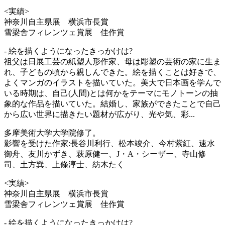
<実績>
神奈川自主県展 横浜市長賞
雪梁舎フィレンツェ賞展 佳作賞
- 絵を描くようになったきっかけは?
祖父は日展工芸の紙塑人形作家、母は彫塑の芸術の家に生ま
れ、子どもの頃から親しんできた。絵を描くことは好きで、
よくマンガのイラストを描いていた。美大で日本画を学んで
いる時期は、自己(人間)とは何かをテーマにモノトーンの抽
象的な作品を描いていた。結婚し、家族ができたことで自己
から広い世界に描きたい題材が広がり、光や気、彩...
多摩美術大学大学院修了。
影響を受けた作家:長谷川利行、松本竣介、今村紫紅、速水
御舟、友川かずき、萩原健一、J・A・シーザー、寺山修
司、土方巽、上條淳士、紡木たく
<実績>
神奈川自主県展 横浜市長賞
雪梁舎フィレンツェ賞展 佳作賞
- 絵を描くようになったきっかけは?