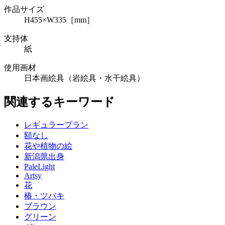
作品サイズ
H455×W335［mm］
支持体
紙
使用画材
日本画絵具（岩絵具・水干絵具）
関連するキーワード
レギュラープラン
額なし
花や植物の絵
新潟県出身
PaleLight
Artsy
花
椿・ツバキ
ブラウン
グリーン