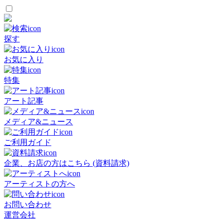
探す
お気に入り
特集
アート記事
メディア&ニュース
ご利用ガイド
企業、お店の方はこちら (資料請求)
アーティストの方へ
お問い合わせ
運営会社