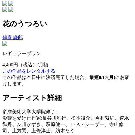
花のうつろい
鶴巻 謙郎
レギュラープラン
4,400円
（税込）/月額
この作品をレンタルする
この作品は本日中に決済完了した場合、
最短8/17(月)
にお届
けします。
アーティスト詳細
多摩美術大学大学院修了。
影響を受けた作家:長谷川利行、松本竣介、今村紫紅、速水
御舟、友川かずき、萩原健一、J・A・シーザー、寺山修
司、土方巽、上條淳士、紡木たく