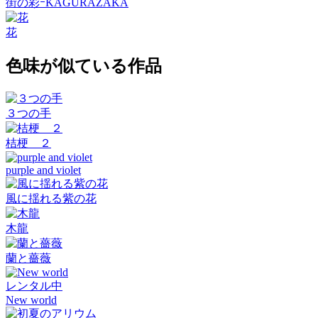
街の彩ｰKAGURAZAKA
花
色味が似ている作品
３つの手
桔梗 ２
purple and violet
風に揺れる紫の花
木龍
蘭と薔薇
レンタル中
New world