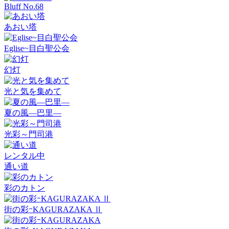
Bluff No.68
あおい塔
Eglise~目白聖公会
幻灯
光と気を集めて
夏の風―巴里―
光彩～門司港
レンタル中
通い道
彩のカトン
街の彩ｰKAGURAZAKA Ⅱ